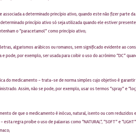
associada a determinado princípio ativo, quando este não fizer parte d
determinado princípio ativo só seja utilizada quando ele estiver presen
tenham o “paracetamol” como princípio ativo;
de letras, algarismos arábicos ou romanos, sem significado evidente ao c
va e pode, por exemplo, ser usada para coibir o uso do acrônimo “DC” qua
ca do medicamento – trata-se de norma simples cujo objetivo é garantir
nistrado. Assim, não se pode, por exemplo, usar os termos “spray” e “l
mento de que o medicamento é inócuo, natural, isento ou com reduzidos e
– esta regra proíbe o uso de palavras como “NATURAL”, “SOFT” e “LIGHT”
rmaco;