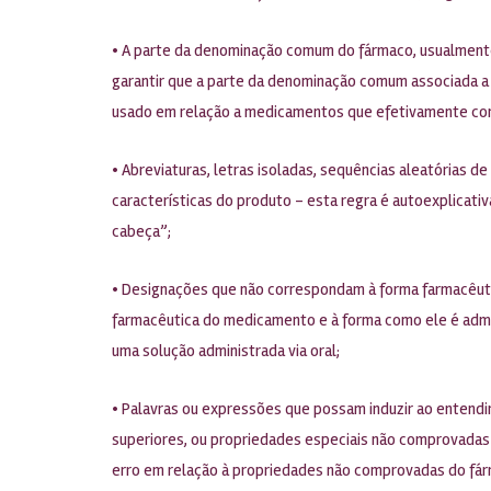
• A parte da denominação comum do fármaco, usualmente 
garantir que a parte da denominação comum associada a 
usado em relação a medicamentos que efetivamente con
• Abreviaturas, letras isoladas, sequências aleatórias 
características do produto – esta regra é autoexplicati
cabeça”;
• Designações que não correspondam à forma farmacêuti
farmacêutica do medicamento e à forma como ele é admi
uma solução administrada via oral;
• Palavras ou expressões que possam induzir ao entendi
superiores, ou propriedades especiais não comprovadas 
erro em relação à propriedades não comprovadas do fá