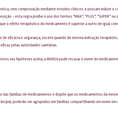
utica, sem comprovação mediante estudos clínicos, e possam induzir o c
osição – esta regra proíbe o uso dos termos “MAX”, “PLUS”, “SUPER” ou 
ue o efeito terapêutico do medicamento é superior a outro de igual com
 de eficácia e segurança, exceto quando de mesma indicação terapêutica
ficaz pelas autoridades sanitárias.
vistos nas hipóteses acima, a ANVISA pode recusar o nome do medicamento
ito das famílias de medicamentos e dispõe que os medicamentos da mes
ca principal, poderão ser agrupados em famílias compartilhando um nome