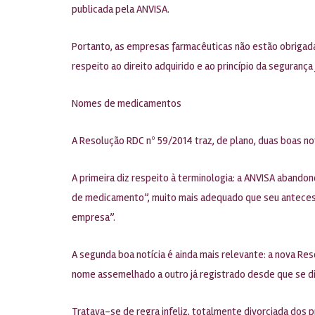
publicada pela ANVISA.
Portanto, as empresas farmacêuticas não estão obrigadas 
respeito ao direito adquirido e ao princípio da segurança j
Nomes de medicamentos
A Resolução RDC nº 59/2014 traz, de plano, duas boas n
A primeira diz respeito à terminologia: a ANVISA abando
de medicamento”, muito mais adequado que seu antecess
empresa”.
A segunda boa notícia é ainda mais relevante: a nova Res
nome assemelhado a outro já registrado desde que se dif
Tratava-se de regra infeliz, totalmente divorciada dos p