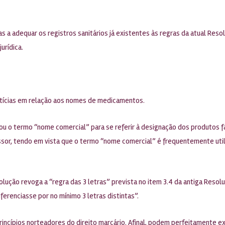
a adequar os registros sanitários já existentes às regras da atual Resol
urídica.
otícias em relação aos nomes de medicamentos.
nou o termo “nome comercial” para se referir à designação dos produtos f
or, tendo em vista que o termo “nome comercial” é frequentemente util
olução revoga a “regra das 3 letras” prevista no item 3.4 da antiga Reso
erenciasse por no mínimo 3 letras distintas”.
rincípios norteadores do direito marcário. Afinal, podem perfeitamente ex