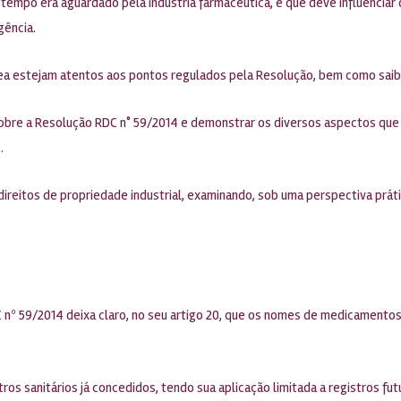
tempo era aguardado pela indústria farmacêutica, e que deve influenciar 
gência.
área estejam atentos aos pontos regulados pela Resolução, bem como saiba
sobre a Resolução RDC n° 59/2014 e demonstrar os diversos aspectos qu
.
ireitos de propriedade industrial, examinando, sob uma perspectiva prátic
 nº 59/2014 deixa claro, no seu artigo 20, que os nomes de medicamento
tros sanitários já concedidos, tendo sua aplicação limitada a registros fu