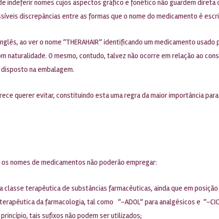
pode indeferir nomes cujos aspectos gráfico e fonético não guardem direta
ssíveis discrepâncias entre as formas que o nome do medicamento é escri
inglês, ao ver o nome “THERAHAIR” identificando um medicamento usado p
m naturalidade. O mesmo, contudo, talvez não ocorre em relação ao cons
é disposto na embalagem.
ece querer evitar, constituindo esta uma regra da maior importância par
que os nomes de medicamentos não poderão empregar:
classe terapêutica de substâncias farmacêuticas, ainda que em posição
terapêutica da farmacologia, tal como “-ADOL” para analgésicos e “-CIC
incípio, tais sufixos não podem ser utilizados;