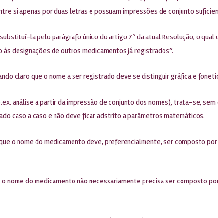
ntre si apenas por duas letras e possuam impressões de conjunto suficie
e substituí-la pelo parágrafo único do artigo 7º da atual Resolução, o q
ção às designações de outros medicamentos já registrados”.
xando claro que o nome a ser registrado deve se distinguir gráfica e fon
p.ex. análise a partir da impressão de conjunto dos nomes), trata-se, sem
zado caso a caso e não deve ficar adstrito a parâmetros matemáticos.
 que o nome do medicamento deve, preferencialmente, ser composto por 
e o nome do medicamento não necessariamente precisa ser composto por u