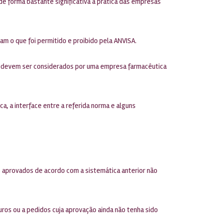
de forma bastante significativa a prática das empresas
m o que foi permitido e proibido pela ANVISA.
e devem ser considerados por uma empresa farmacêutica
a, a interface entre a referida norma e alguns
s aprovados de acordo com a sistemática anterior não
turos ou a pedidos cuja aprovação ainda não tenha sido