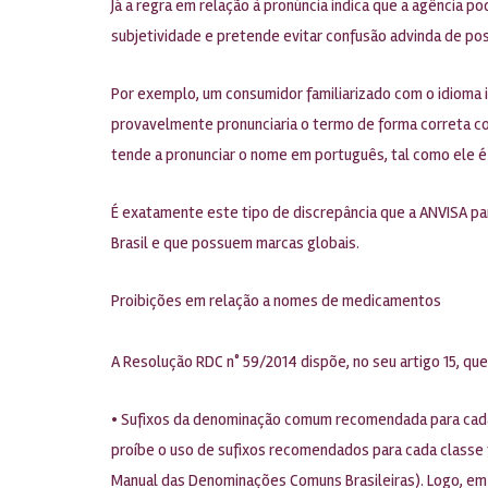
Já a regra em relação à pronúncia indica que a agência 
subjetividade e pretende evitar confusão advinda de po
Por exemplo, um consumidor familiarizado com o idioma 
provavelmente pronunciaria o termo de forma correta co
tende a pronunciar o nome em português, tal como ele 
É exatamente este tipo de discrepância que a ANVISA par
Brasil e que possuem marcas globais.
Proibições em relação a nomes de medicamentos
A Resolução RDC n° 59/2014 dispõe, no seu artigo 15, 
• Sufixos da denominação comum recomendada para cada 
proíbe o uso de sufixos recomendados para cada classe 
Manual das Denominações Comuns Brasileiras). Logo, em pr