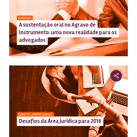
MARCAS
A sustentação oral no Agravo de
Instrumento: uma nova realidade para os
advogados
DIREITO EMPRESARIAL
Desafios da Área Jurídica para 2016