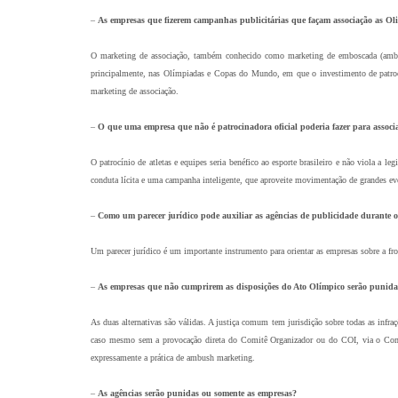
–
As empresas que fizerem campanhas publicitárias que façam associação as Oli
O marketing de associação, também conhecido como marketing de emboscada (ambush 
principalmente, nas Olímpiadas e Copas do Mundo, em que o investimento de patrocin
marketing de associação.
–
O que uma empresa que não é patrocinadora oficial poderia fazer para associa
O patrocínio de atletas e equipes seria benéfico ao esporte brasileiro e não viola a
conduta lícita e uma campanha inteligente, que aproveite movimentação de grandes event
–
Como um parecer jurídico pode auxiliar as agências de publicidade durante 
Um parecer jurídico é um importante instrumento para orientar as empresas sobre a fron
–
As empresas que não cumprirem as disposições do Ato Olímpico serão punida
As duas alternativas são válidas. A justiça comum tem jurisdição sobre todas as infr
caso mesmo sem a provocação direta do Comitê Organizador ou do COI, via o Comit
expressamente a prática de ambush marketing.
–
As agências serão punidas ou somente as empresas?