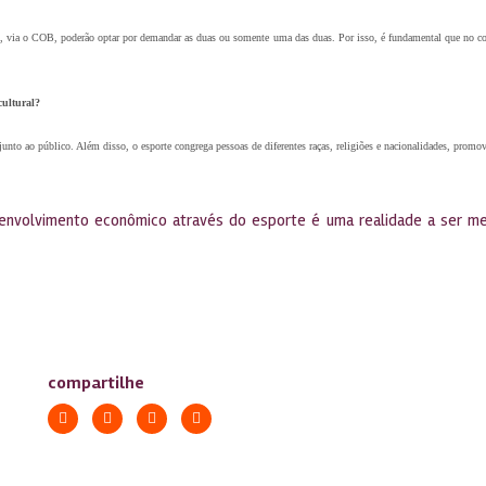
via o COB, poderão optar por demandar as duas ou somente uma das duas. Por isso, é fundamental que no contr
cultural?
unto ao público. Além disso, o esporte congrega pessoas de diferentes raças, religiões e nacionalidades, promov
esenvolvimento econômico através do esporte é uma realidade a ser m
compartilhe