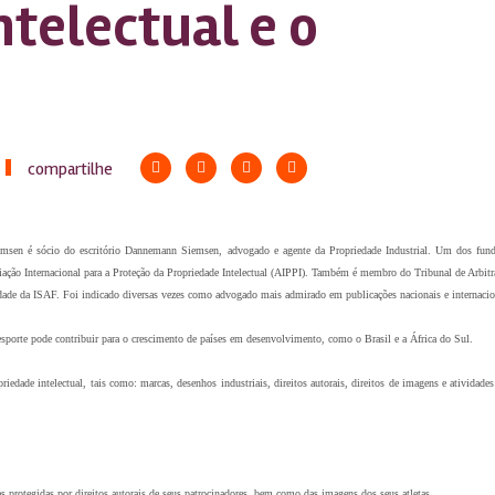
ntelectual e o
compartilhe
Siemsen é sócio do escritório Dannemann Siemsen, advogado e agente da Propriedade Industrial. Um dos funda
ciação Internacional para a Proteção da Propriedade Intelectual (AIPPI). Também é membro do Tribunal de Arbi
ade da ISAF. Foi indicado diversas vezes como advogado mais admirado em publicações nacionais e internaciona
 esporte pode contribuir para o crescimento de países em desenvolvimento, como o Brasil e a África do Sul.
ade intelectual, tais como: marcas, desenhos industriais, direitos autorais, direitos de imagens e atividade
as protegidas por direitos autorais de seus patrocinadores, bem como das imagens dos seus atletas.