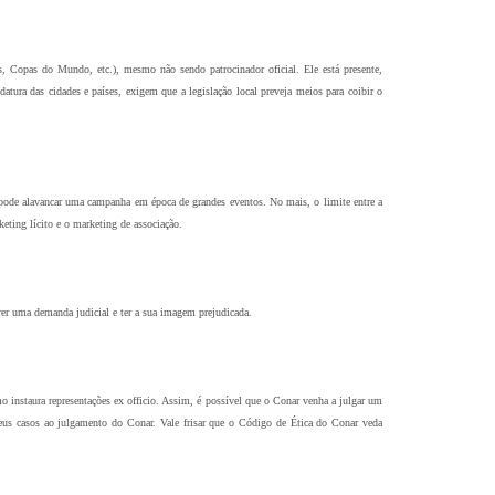
, Copas do Mundo, etc.), mesmo não sendo patrocinador oficial. Ele está presente,
ura das cidades e países, exigem que a legislação local preveja meios para coibir o
s, pode alavancar uma campanha em época de grandes eventos. No mais, o limite entre a
keting lícito e o marketing de associação.
ofrer uma demanda judicial e ter a sua imagem prejudicada.
o instaura representações ex officio. Assim, é possível que o Conar venha a julgar um
us casos ao julgamento do Conar. Vale frisar que o Código de Ética do Conar veda