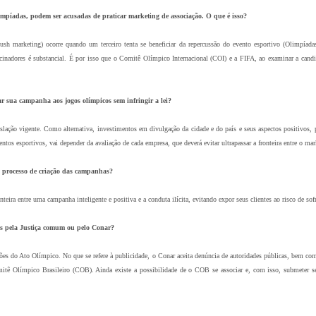
mpíadas, podem ser acusadas de praticar marketing de associação. O que é isso?
marketing) ocorre quando um terceiro tenta se beneficiar da repercussão do evento esportivo (Olimpíadas
adores é substancial. É por isso que o Comitê Olímpico Internacional (COI) e a FIFA, ao examinar a candidat
r sua campanha aos jogos olímpicos sem infringir a lei?
 legislação vigente. Como alternativa, investimentos em divulgação da cidade e do país e seus aspectos positivo
os esportivos, vai depender da avaliação de cada empresa, que deverá evitar ultrapassar a fronteira entre o mar
o processo de criação das campanhas?
teira entre uma campanha inteligente e positiva e a conduta ilícita, evitando expor seus clientes ao risco de s
s pela Justiça comum ou pelo Conar?
ações do Ato Olímpico. No que se refere à publicidade, o Conar aceita denúncia de autoridades públicas, bem com
ê Olímpico Brasileiro (COB). Ainda existe a possibilidade de o COB se associar e, com isso, submeter se