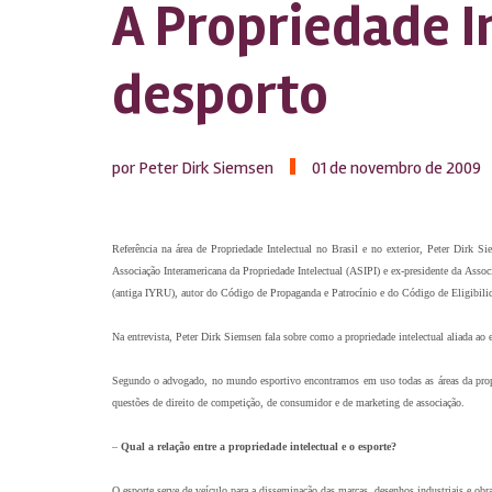
A Propriedade I
desporto
por Peter Dirk Siemsen
01 de novembro de 2009
Referência na área de Propriedade Intelectual no Brasil e no exterior, Peter Dirk 
Associação Interamericana da Propriedade Intelectual (ASIPI) e ex-presidente da Asso
(antiga IYRU), autor do Código de Propaganda e Patrocínio e do Código de Eligibilid
Na entrevista, Peter Dirk Siemsen fala sobre como a propriedade intelectual aliada ao
Segundo o advogado, no mundo esportivo encontramos em uso todas as áreas da propried
questões de direito de competição, de consumidor e de marketing de associação.
–
Qual a relação entre a propriedade intelectual e o esporte?
O esporte serve de veículo para a disseminação das marcas, desenhos industriais e obr