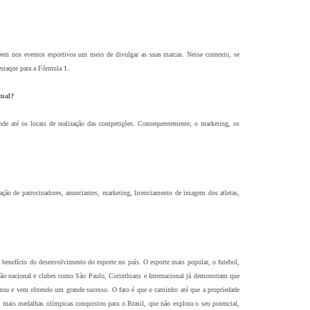
veem nos eventos esportivos um meio de divulgar as suas marcas. Nesse contexto, se
estaque para a Fórmula 1.
tual?
ende até os locais de realização das competições. Consequentemente, o marketing, os
ão de patrocinadores, anunciantes, marketing, licenciamento de imagem dos atletas,
 benefício do desenvolvimento do esporte no país. O esporte mais popular, o futebol,
eção nacional e clubes como São Paulo, Corinthians e Internacional já demonstram que
nizou e vem obtendo um grande sucesso. O fato é que o caminho até que a propriedade
e mais medalhas olímpicas conquistou para o Brasil, que não explora o seu potencial,