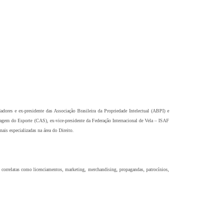
dores e ex-presidente das Associação Brasileira da Propriedade Intelectual (ABPI) e
tragem do Esporte (CAS), ex-vice-presidente da Federação Internacional de Vela – ISAF
is especializadas na área do Direito.
s correlatas como licenciamentos, marketing, merchandising, propagandas, patrocínios,