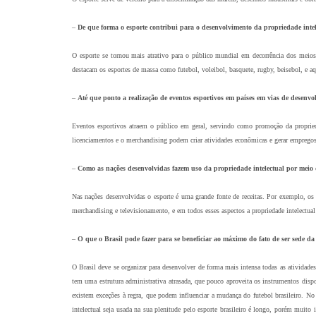
–
De que forma o esporte contribui para o desenvolvimento da propriedade intel
O esporte se tornou mais atrativo para o público mundial em decorrência dos meios
destacam os esportes de massa como futebol, voleibol, basquete, rugby, beisebol, e a
–
Até que ponto a realização de eventos esportivos em países em vias de desenvo
Eventos esportivos atraem o público em geral, servindo como promoção da propriedad
licenciamentos e o merchandising podem criar atividades econômicas e gerar emprego
–
Como as nações desenvolvidas fazem uso da propriedade intelectual por meio 
Nas nações desenvolvidas o esporte é uma grande fonte de receitas. Por exemplo, o
merchandising e televisionamento, e em todos esses aspectos a propriedade intelectual 
–
O que o Brasil pode fazer para se beneficiar ao máximo do fato de ser sede
O Brasil deve se organizar para desenvolver de forma mais intensa todas as atividad
tem uma estrutura administrativa atrasada, que pouco aproveita os instrumentos disp
existem exceções à regra, que podem influenciar a mudança do futebol brasileiro. N
intelectual seja usada na sua plenitude pelo esporte brasileiro é longo, porém muit