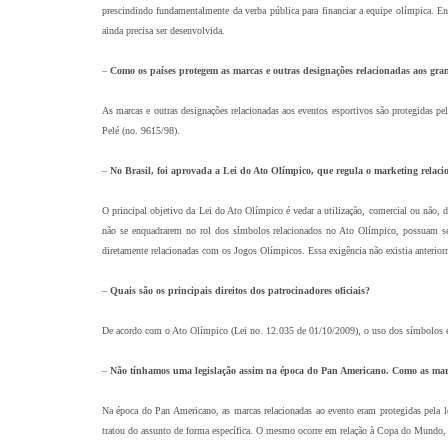
prescindindo fundamentalmente da verba pública para financiar a equipe olímpica. E
ainda precisa ser desenvolvida.
–
Como os países protegem as marcas e outras designações relacionadas aos gran
As marcas e outras designações relacionadas aos eventos esportivos são protegidas pe
Pelé (no. 9615/98).
–
No Brasil, foi aprovada a Lei do Ato Olímpico, que regula o marketing relaci
O principal objetivo da Lei do Ato Olímpico é vedar a utilização, comercial ou não,
não se enquadrarem no rol dos símbolos relacionados no Ato Olímpico, possuam seme
diretamente relacionadas com os Jogos Olímpicos. Essa exigência não existia anterior
–
Quais são os principais direitos dos patrocinadores oficiais?
De acordo com o Ato Olímpico (Lei no. 12.035 de 01/10/2009), o uso dos símbolos e 
–
Não tínhamos uma legislação assim na época do Pan Americano. Como as marc
Na época do Pan Americano, as marcas relacionadas ao evento eram protegidas pela le
tratou do assunto de forma específica. O mesmo ocorre em relação à Copa do Mundo, 