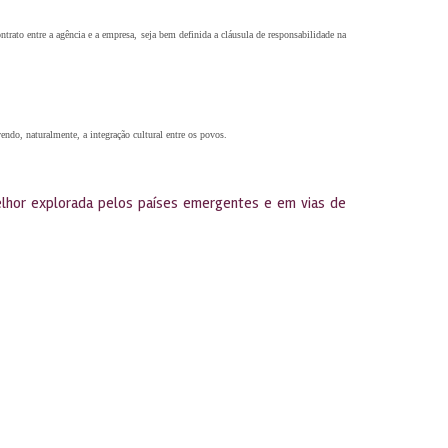
ato entre a agência e a empresa, seja bem definida a cláusula de responsabilidade na
endo, naturalmente, a integração cultural entre os povos.
elhor explorada pelos países emergentes e em vias de