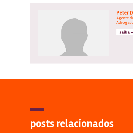
Peter 
Agente da
Advogad
saiba +
posts relacionados