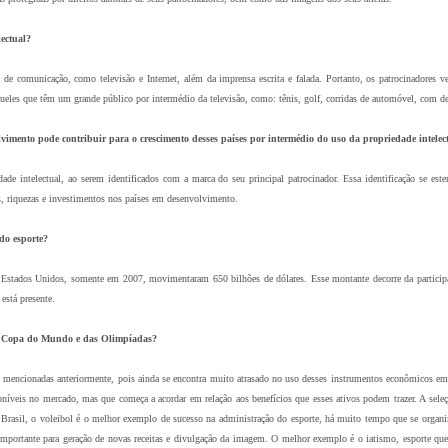
ectual?
 de comunicação, como televisão e Internet, além da imprensa escrita e falada. Portanto, os patrocinadores 
queles que têm um grande público por intermédio da televisão, como: tênis, golf, corridas de automóvel, com d
lvimento pode contribuir para o crescimento desses países por intermédio do uso da propriedade intelec
e intelectual, ao serem identificados com a marca do seu principal patrocinador. Essa identificação se est
s, riquezas e investimentos nos países em desenvolvimento.
do esporte?
s Estados Unidos, somente em 2007, movimentaram 650 bilhões de dólares. Esse montante decorre da participaç
está presente.
 da Copa do Mundo e das Olimpíadas?
es mencionadas anteriormente, pois ainda se encontra muito atrasado no uso desses instrumentos econômicos em
oníveis no mercado, mas que começa a acordar em relação aos benefícios que esses ativos podem trazer. A sel
o Brasil, o voleibol é o melhor exemplo de sucesso na administração do esporte, há muito tempo que se orga
o importante para geração de novas receitas e divulgação da imagem. O melhor exemplo é o iatismo, esporte qu