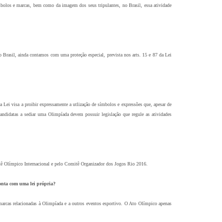
mbolos e marcas, bem como da imagem dos seus tripulantes, no Brasil, essa atividade
o Brasil, ainda contamos com uma proteção especial, prevista nos arts. 15 e 87 da Lei
Lei visa a proibir expressamente a utlização de símbolos e expressões que, apesar de
andidatas a sediar uma Olimpíada devem possuir legislação que regule as atividades
itê Olímpico Internacional e pelo Comitê Organizador dos Jogos Rio 2016.
onta com uma lei própria?
 marcas relacionadas à Olimpíada e a outros eventos esportivo. O Ato Olímpico apenas