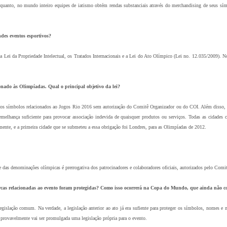
nquanto, no mundo inteiro equipes de iatismo obtém rendas substanciais através do merchandising de seus sí
des eventos esportivos?
la Lei da Propriedade Intelectual, os Tratados Internacionais e a Lei do Ato Olímpico (Lei no. 12.035/2009). N
onado às Olimpíadas. Qual o principal objetivo da lei?
 dos símbolos relacionados ao Jogos Rio 2016 sem autorização do Comitê Organizador ou do COI. Além disso, a 
lhança suficiente para provocar associação indevida de quaisquer produtos ou serviços. Todas as cidades c
mente, e a primeira cidade que se submeteu a essa obrigação foi Londres, para as Olimpíadas de 2012.
das denominações olímpicas é prerrogativa dos patrocinadores e colaboradores oficiais, autorizados pelo Com
as relacionadas ao evento foram protegidas? Como isso ocorrerá na Copa do Mundo, que ainda não c
gislação comum. Na verdade, a legislação anterior ao ato já era sufiente para proteger os símbolos, nomes e
provavelmente vai ser promulgada uma legislação própria para o evento.