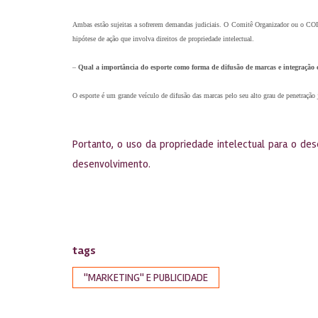
Ambas estão sujeitas a sofrerem demandas judiciais. O Comitê Organizador ou o COI, 
hipótese de ação que involva direitos de propriedade intelectual.
–
Qual a importância do esporte como forma de difusão de marcas e integração 
O esporte é um grande veículo de difusão das marcas pelo seu alto grau de penetração j
Portanto, o uso da propriedade intelectual para o d
desenvolvimento.
tags
''MARKETING'' E PUBLICIDADE