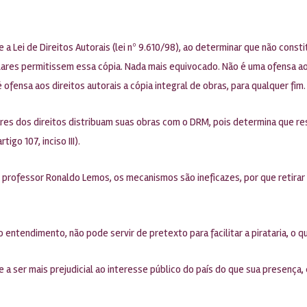
a Lei de Direitos Autorais (lei nº 9.610/98), ao determinar que não const
titulares permitissem essa cópia. Nada mais equivocado. Não é uma ofensa a
e é ofensa aos direitos autorais a cópia integral de obras, para qualquer fim.
res dos direitos distribuam suas obras com o DRM, pois determina que re
tigo 107, inciso III).
 o professor Ronaldo Lemos, os mecanismos são ineficazes, por que retirar
ntendimento, não pode servir de pretexto para facilitar a pirataria, o qu
 a ser mais prejudicial ao interesse público do país do que sua presença, 