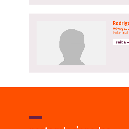
Rodrig
Advogado
Industrial
saiba +