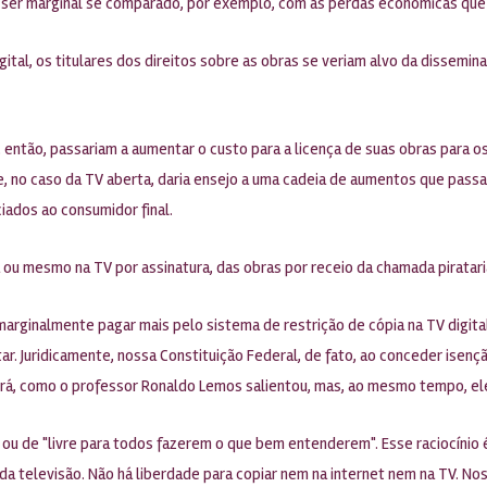
a ser marginal se comparado, por exemplo, com as perdas econômicas que 
ital, os titulares dos direitos sobre as obras se veriam alvo da dissemina
 então, passariam a aumentar o custo para a licença de suas obras para os
 no caso da TV aberta, daria ensejo a uma cadeia de aumentos que passari
iados ao consumidor final.
a ou mesmo na TV por assinatura, das obras por receio da chamada piratari
marginalmente pagar mais pelo sistema de restrição de cópia na TV digita
 Juridicamente, nossa Constituição Federal, de fato, ao conceder isenção f
erá, como o professor Ronaldo Lemos salientou, mas, ao mesmo tempo, ele 
o" ou de "livre para todos fazerem o que bem entenderem". Esse raciocínio
da televisão. Não há liberdade para copiar nem na internet nem na TV. Nos