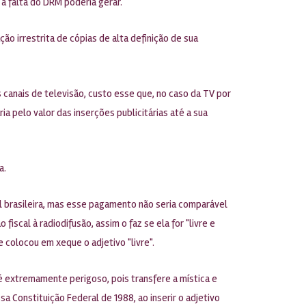
a falta do DRM poderia gerar.
ção irrestrita de cópias de alta definição de sua
 canais de televisão, custo esse que, no caso da TV por
a pelo valor das inserções publicitárias até a sua
a.
l brasileira, mas esse pagamento não seria comparável
iscal à radiodifusão, assim o faz se ela for "livre e
colocou em xeque o adjetivo "livre".
 é extremamente perigoso, pois transfere a mística e
sa Constituição Federal de 1988, ao inserir o adjetivo