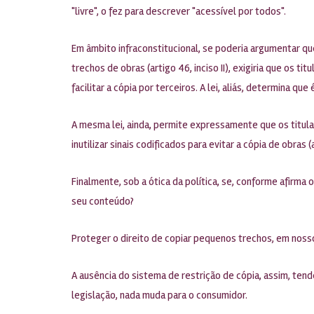
"livre", o fez para descrever "acessível por todos".
Em âmbito infraconstitucional, se poderia argumentar que 
trechos de obras (artigo 46, inciso II), exigiria que os 
facilitar a cópia por terceiros. A lei, aliás, determina qu
A mesma lei, ainda, permite expressamente que os titula
inutilizar sinais codificados para evitar a cópia de obras (ar
Finalmente, sob a ótica da política, se, conforme afirma
seu conteúdo?
Proteger o direito de copiar pequenos trechos, em nosso e
A ausência do sistema de restrição de cópia, assim, tende
legislação, nada muda para o consumidor.