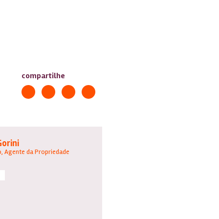
compartilhe
Gorini
, Agente da Propriedade