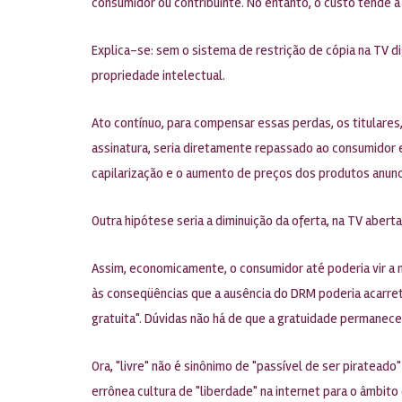
consumidor ou contribuinte. No entanto, o custo tende 
Explica-se: sem o sistema de restrição de cópia na TV dig
propriedade intelectual.
Ato contínuo, para compensar essas perdas, os titulares,
assinatura, seria diretamente repassado ao consumidor e,
capilarização e o aumento de preços dos produtos anunc
Outra hipótese seria a diminuição da oferta, na TV abert
Assim, economicamente, o consumidor até poderia vir a 
às conseqüências que a ausência do DRM poderia acarretar.
gratuita". Dúvidas não há de que a gratuidade permanec
Ora, "livre" não é sinônimo de "passível de ser piratead
errônea cultura de "liberdade" na internet para o âmbito 