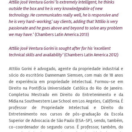
Attilio José Ventura Gorini ‘is extremely intelligent, he thinks
outside the box and he is very knowledgeable of new
technology. He communicates really well, he is responsive and
he is very hard-working,’ say clients, adding that ‘Attilio is very
passionate and he goes above and beyond to solve any problem
we may have.
’ (Chambers Latin America 2013)
Attilio José Ventura Gorini is sought after for his ‘excellent
technical skills and availability’
(Chambers Latin America 2012)
Attilio Gorini é advogado, agente da propriedade industrial e
sócio do escritório Dannemann Siemsen, com mais de 18 anos
de experiência em propriedade intelectual. Formou-se em
Direito na Pontifícia Universidade Católica do Rio de Janeiro.
Completou Mestrado em Direito do Entretenimento e da
Mídia na Southwestern Law School em Los Angeles, Califórnia. É
professor de Propriedade Intelectual e Direito do
Entretenimento nos cursos de pós-graduação da Escola
Superior de Advocacia de São Paulo (ESA-SP), sendo, também,
co-coordenador do segundo curso. É professor, também, do