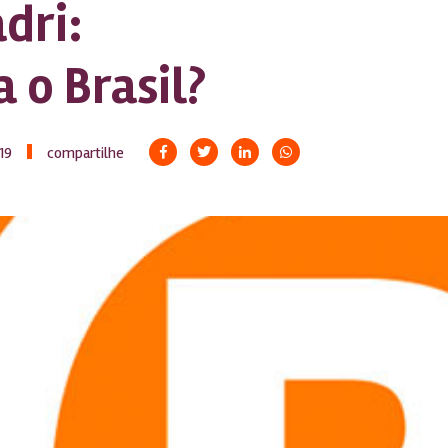
dri:
 o Brasil?
19
compartilhe