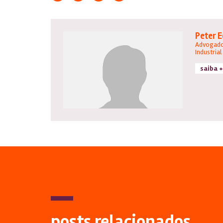
Peter 
Advogado
Industrial
saiba +
posts relacionados