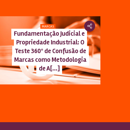
MARCAS
Fundamentação Judicial e
Propriedade Industrial: O
Teste 360º de Confusão de
Marcas como Metodologia
de A[...]