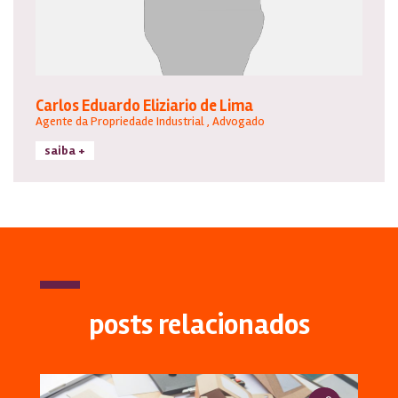
Carlos Eduardo Eliziario de Lima
Agente da Propriedade Industrial , Advogado
saiba +
posts relacionados