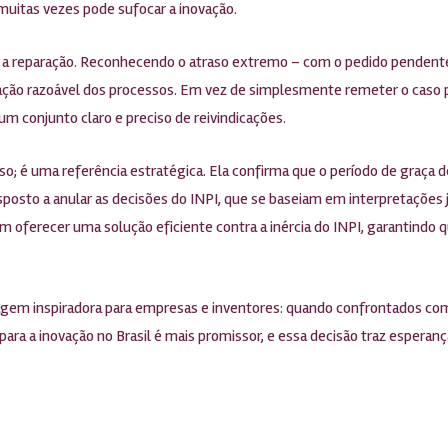
uitas vezes pode sufocar a inovação.
 a reparação. Reconhecendo o atraso extremo – com o pedido pendente 
duração razoável dos processos. Em vez de simplesmente remeter o caso 
 conjunto claro e preciso de reivindicações.
so; é uma referência estratégica. Ela confirma que o período de graça 
 disposto a anular as decisões do INPI, que se baseiam em interpretações
m oferecer uma solução eficiente contra a inércia do INPI, garantindo
 inspiradora para empresas e inventores: quando confrontados com re
para a inovação no Brasil é mais promissor, e essa decisão traz esperan