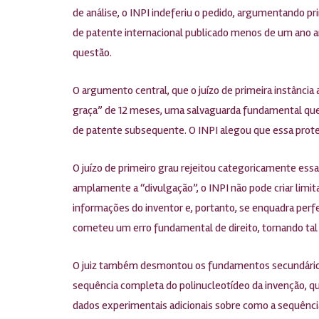
de análise, o INPI indeferiu o pedido, argumentando p
de patente internacional publicado menos de um ano an
questão.
O argumento central, que o juízo de primeira instância 
graça” de 12 meses, uma salvaguarda fundamental que i
de patente subsequente. O INPI alegou que essa proteç
O juízo de primeiro grau rejeitou categoricamente essa 
amplamente a “divulgação”, o INPI não pode criar lim
informações do inventor e, portanto, se enquadra per
cometeu um erro fundamental de direito, tornando tal 
O juiz também desmontou os fundamentos secundários d
sequência completa do polinucleotídeo da invenção, que 
dados experimentais adicionais sobre como a sequênci