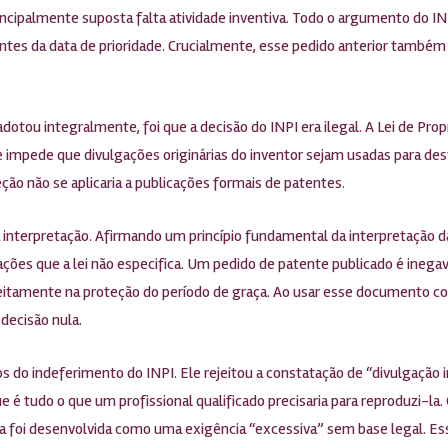
rincipalmente suposta falta atividade inventiva. Todo o argumento do I
tes da data de prioridade. Crucialmente, esse pedido anterior também
adotou integralmente, foi que a decisão do INPI era ilegal. A Lei de Pro
mpede que divulgações originárias do inventor sejam usadas para destr
ão não se aplicaria a publicações formais de patentes.
interpretação. Afirmando um princípio fundamental da interpretação da le
itações que a lei não especifica. Um pedido de patente publicado é in
feitamente na proteção do período de graça. Ao usar esse documento co
decisão nula.
o indeferimento do INPI. Ele rejeitou a constatação de “divulgação in
é tudo o que um profissional qualificado precisaria para reproduzi-la. 
a foi desenvolvida como uma exigência “excessiva” sem base legal. Es