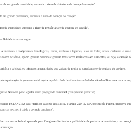
mida em grande quantidade, aumenta o risco de diabetes e de doença do coração".
da em grande quantidade, aumenta o risco de doenças do coração".
ande quantidade, aumenta o risco de pressão alta e de doenças do coração".
ublicidade às novas regras.
 alimentares e coadjuvantes tecnológicos; frutas, verduras e legumes; suco de frutas; nozes, castanhas e sement
os teores de sódio, açúcar, gordura saturada e gordura trans forem intrínsecos aos alimentos, ou seja, a exceção
itária e sujeitará os infratores a penalidades que variam de multa ao cancelamento do registro do produto.
te àquela agência governamental regular a publicidade de alimentos ou bebidas não-alcoólicas sem uma lei espec
esso Nacional pode legislar sobre propaganda comercial (competência privativa).
cados pela ANVISA para justificar sua sede legislativa, o artigo 220, II, da Constituição Federal prescreve q
ssam ser nocivos à saúde e ao meio ambiente".
existe norma federal aprovada pelo Congresso limitando a publicidade de produtos alimentícios, com exceçã
ulamentação.