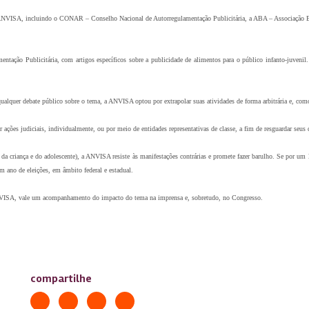
a ANVISA, incluindo o CONAR – Conselho Nacional de Autorregulamentação Publicitária, a ABA – Associação Bra
ção Publicitária, com artigos específicos sobre a publicidade de alimentos para o público infanto-juvenil. 
ualquer debate público sobre o tema, a ANVISA optou por extrapolar suas atividades de forma arbitrária e, como
s judiciais, individualmente, ou por meio de entidades representativas de classe, a fim de resguardar seus dire
a criança e do adolescente), a ANVISA resiste às manifestações contrárias e promete fazer barulho. Se por um
em ano de eleições, em âmbito federal e estadual.
a ANVISA, vale um acompanhamento do impacto do tema na imprensa e, sobretudo, no Congresso.
compartilhe