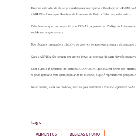
Diversas entidades de classe já manifestaram seu repúdio à Resolução n° 24/2010 d
a ABERT – Associação Brasileira de Emissoras de Rádio e Televisão, entre outros.
Cabe lembrar que, no campo ético, o CONAR já possui um Código de Autorregulamenta
sociais em relação ao setor.
Não obstante, ignorando a iniciativa do setor em se autorregulamentar e dispensando q
Caso a ANVISA não revogue seu ato em breve, as empresas do ramo deverão promover açõe
Com o apoio já declarado do Instituto ALANA (ONG que atua em defesa dos direitos d
se pode ignorar o forte apelo popular de tal discurso, o que é especialmente perigoso 
Nesse cenário, além das medidas judiciais para neutralizar a vontade legislativa d
tags
ALIMENTOS
BEBIDAS E FUMO