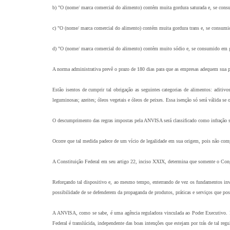
b) "O (nome/ marca comercial do alimento) contém muita gordura saturada e, se consu
c) "O (nome/ marca comercial do alimento) contém muita gordura trans e, se consumi
d) "O (nome/ marca comercial do alimento) contém muito sódio e, se consumido em gr
A norma administrativa prevê o prazo de 180 dias para que as empresas adequem sua p
Estão isentos de cumprir tal obrigação as seguintes categorias de alimentos: aditivos
leguminosas; azeites; óleos vegetais e óleos de peixes. Essa isenção só será válida se 
O descumprimento das regras impostas pela ANVISA será classificado como infração san
Ocorre que tal medida padece de um vício de legalidade em sua origem, pois não compe
A Constituição Federal em seu artigo 22, inciso XXIX, determina que somente o Congr
Reforçando tal dispositivo e, ao mesmo tempo, enterrando de vez os fundamentos invo
possibilidade de se defenderem da propaganda de produtos, práticas e serviços que po
A ANVISA, como se sabe, é uma agência reguladora vinculada ao Poder Executivo. In
Federal é translúcida, independente das boas intenções que estejam por trás de tal reg