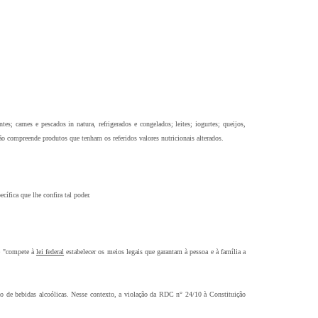
es; carnes e pescados in natura, refrigerados e congelados; leites; iogurtes; queijos,
 não compreende produtos que tenham os referidos valores nutricionais alterados.
ífica que lhe confira tal poder.
ue "compete à
lei federal
estabelecer os meios legais que garantam à pessoa e à família a
o de bebidas alcoólicas. Nesse contexto, a violação da RDC n° 24/10 à Constituição