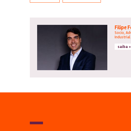
Filipe 
Socio, Ad
Industrial
saiba +