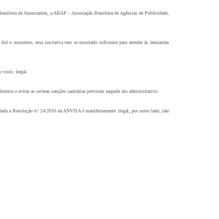
sileira de Anunciantes, a ABAP – Associação Brasileira de Agências de Publicidade,
Até o momento, essa iniciativa tem se mostrado suficiente para atender às demandas
 visto, ilegal.
itos e evitar as severas sanções sanitárias previstas naquele ato administrativo.
 lado a Resolução n° 24/2010 da ANVISA é manifestamente ilegal, por outro lado, não