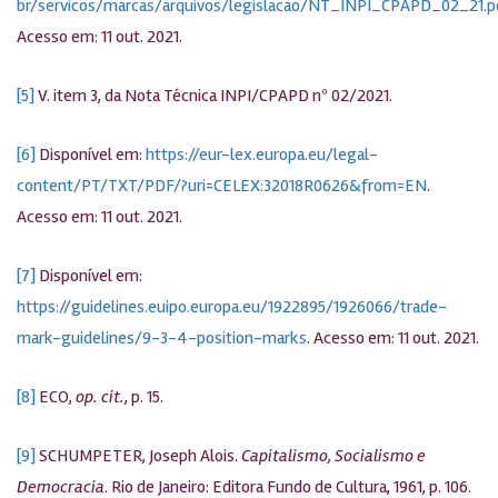
br/servicos/marcas/arquivos/legislacao/NT_INPI_CPAPD_02_21.p
Acesso em: 11 out. 2021.
[5]
V. item 3, da Nota Técnica INPI/CPAPD nº 02/2021.
[6]
Disponível em:
https://eur-lex.europa.eu/legal-
content/PT/TXT/PDF/?uri=CELEX:32018R0626&from=EN
.
Acesso em: 11 out. 2021.
[7]
Disponível em:
https://guidelines.euipo.europa.eu/1922895/1926066/trade-
mark-guidelines/9-3-4-position-marks
. Acesso em: 11 out. 2021.
[8]
ECO,
op. cit.
, p. 15.
[9]
SCHUMPETER, Joseph Alois.
Capitalismo, Socialismo e
Democracia
. Rio de Janeiro: Editora Fundo de Cultura, 1961, p. 106.