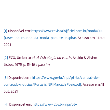
[1]
Disponível em:
https://www.revistalofficiel.com.br/moda/10-
frases-do-mundo-da-moda-para-te-inspirar
. Acesso em: 11 out.
2021.
[2]
ECO, Umberto
et al
.
Psicologia do vestir
. Assírio & Alvim:
Lisboa, 1975, p. 15-16 e
passim
.
[3]
Disponível em:
https://www.gov.br/inpi/pt-br/central-de-
conteudo/noticias/PortariaINPIMarcadePosio.pdf
. Acesso em: 11
out. 2021.
[4]
Disponível em:
https://www.gov.br/inpi/pt-