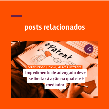
posts relacionados
CONTENCIOSO JUDICIAL
,
MARCAS
,
PATENTES
Impedimento de advogado deve
se limitar à ação na qual ele é
mediador