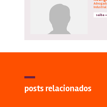
Advogado
Industrial
saiba +
posts relacionados