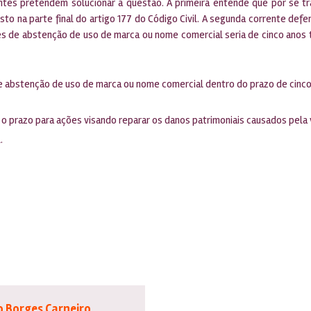
es pretendem solucionar a questão. A primeira entende que por se tra
to na parte final do artigo 177 do Código Civil. A segunda corrente defe
es de abstenção de uso de marca ou nome comercial seria de cinco anos tal
 abstenção de uso de marca ou nome comercial dentro do prazo de cinco 
o prazo para ações visando reparar os danos patrimoniais causados pela
l.
o Borges Carneiro