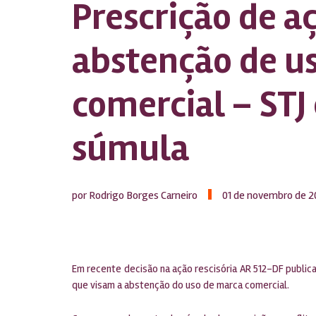
Prescrição de a
abstenção de u
comercial – STJ
súmula
por Rodrigo Borges Carneiro
01 de novembro de 2
Em recente decisão na ação rescisória AR 512-DF publica
que visam a abstenção do uso de marca comercial.