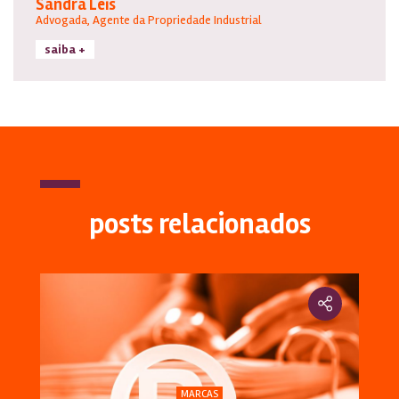
Sandra Leis
Advogada, Agente da Propriedade Industrial
saiba +
posts relacionados
MARCAS