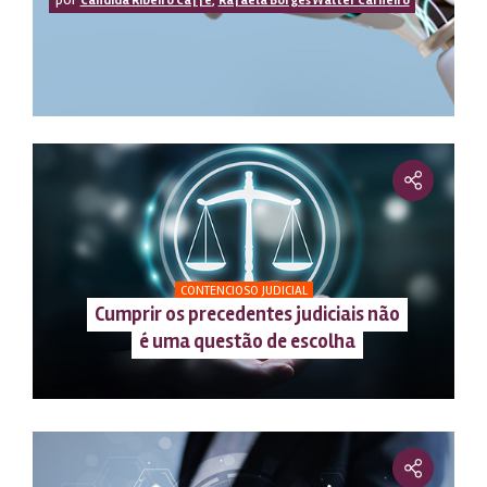
Cândida Ribeiro Caffé
Rafaela Borges Walter Carneiro
CONTENCIOSO JUDICIAL
Cumprir os precedentes judiciais não
é uma questão de escolha