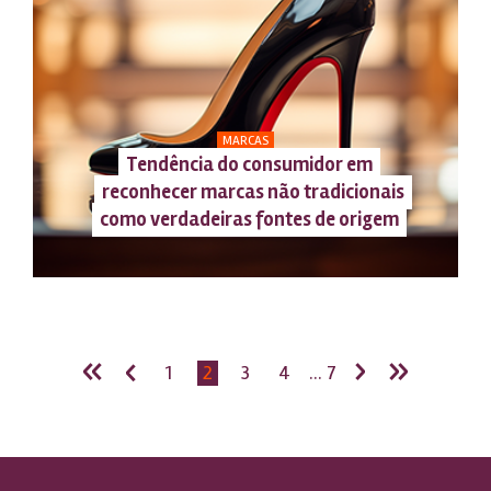
MARCAS
Tendência do consumidor em
reconhecer marcas não tradicionais
como verdadeiras fontes de origem
«
‹
›
»
1
2
3
4
... 7