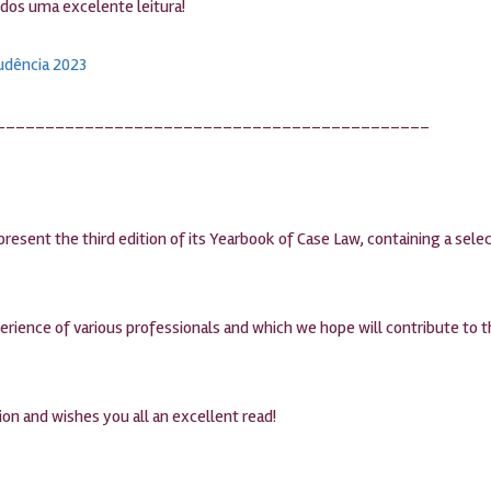
odos uma excelente leitura!
rudência 2023
____________________________________________
esent the third edition of its Yearbook of Case Law, containing a select
erience of various professionals and which we hope will contribute to the
ion and wishes you all an excellent read!