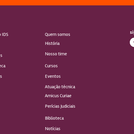
s
o IDS
Quem somos
História
Nosso time
s
eca
Cursos
s
Eventos
Atuação técnica
Amicus Curiae
Perícias Judiciais
Biblioteca
Notícias