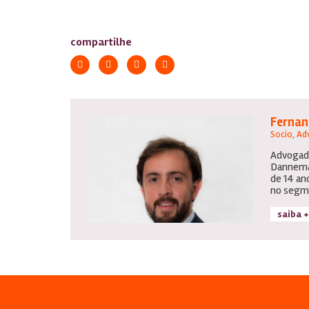
compartilhe
Fernand
Socio, A
Advogado
Dannema
de 14 an
no segme
saiba +