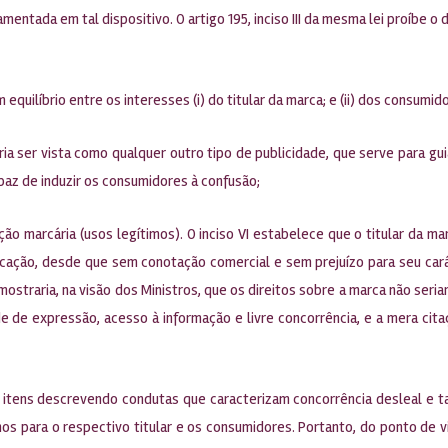
amentada em tal dispositivo. O artigo 195, inciso III da mesma lei proíbe o
quilíbrio entre os interesses (i) do titular da marca; e (ii) dos consumido
ria ser vista como qualquer outro tipo de publicidade, que serve para gu
paz de induzir os consumidores à confusão;
teção marcária (usos legítimos). O inciso VI estabelece que o titular da 
blicação, desde que sem conotação comercial e sem prejuízo para seu cará
mostraria, na visão dos Ministros, que os direitos sobre a marca não seri
e de expressão, acesso à informação e livre concorrência, e a mera citaç
 14 itens descrevendo condutas que caracterizam concorrência desleal e t
nos para o respectivo titular e os consumidores. Portanto, do ponto de v