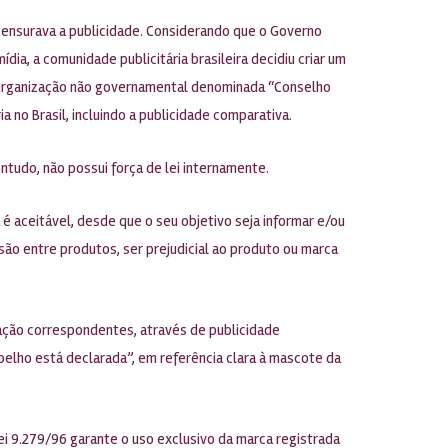
censurava a publicidade. Considerando que o Governo
ia, a comunidade publicitária brasileira decidiu criar um
a organização não governamental denominada “Conselho
a no Brasil, incluindo a publicidade comparativa.
ontudo, não possui força de lei internamente.
é aceitável, desde que o seu objetivo seja informar e/ou
são entre produtos, ser prejudicial ao produto ou marca
ação correspondentes, através de publicidade
oelho está declarada”, em referência clara à mascote da
Lei 9.279/96 garante o uso exclusivo da marca registrada