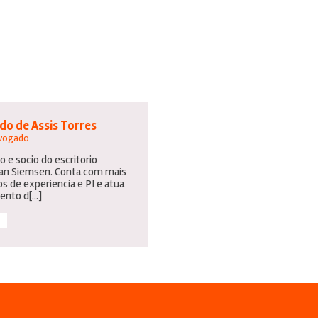
o de Assis Torres
dvogado
 e socio do escritorio
n Siemsen. Conta com mais
os de experiencia e PI e atua
nto d[...]