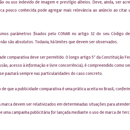
o ou uso indevido de imagem e prestígio alheios. Deve, ainda, ser acre
rca pouco conhecida pode agregar mais relevância ao anúncio ao citar
smos parâmetros fixados pelo CONAR no artigo 32 do seu Código desti
não são absolutos. Todavia, há limites que devem ser observados.
de comparativa deve ser permitido. O longo artigo 5º da Constituição Fed
ssão, acesso à informação e livre concorrência), é compreendido como se
o se pautará sempre nas particularidades do caso concreto.
de que a publicidade comparativa é uma prática aceita no Brasil, conferin
 a marca devem ser relativizados em determinadas situações para atende
uma campanha publicitária for lançada mediante o uso de marca de terc