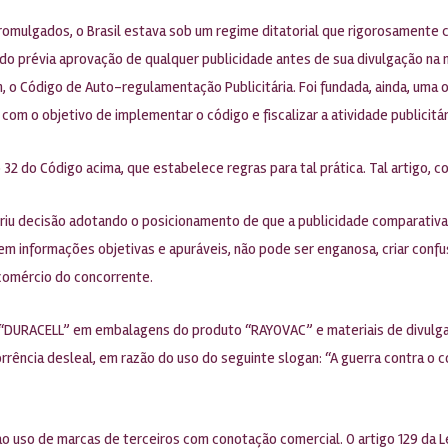
romulgados, o Brasil estava sob um regime ditatorial que rigorosamente 
 prévia aprovação de qualquer publicidade antes de sua divulgação na míd
 o Código de Auto-regulamentação Publicitária. Foi fundada, ainda, um
m o objetivo de implementar o código e fiscalizar a atividade publicitári
32 do Código acima, que estabelece regras para tal prática. Tal artigo, c
eriu decisão adotando o posicionamento de que a publicidade comparativa 
m informações objetivas e apuráveis, não pode ser enganosa, criar confu
 comércio do concorrente.
ca “DURACELL” em embalagens do produto “RAYOVAC” e materiais de divulg
ência desleal, em razão do uso do seguinte slogan: “A guerra contra o c
 ao uso de marcas de terceiros com conotação comercial. O artigo 129 da 