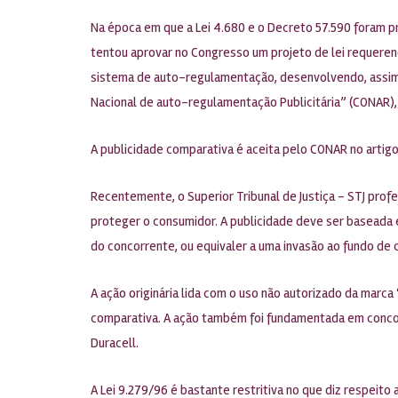
Na época em que a Lei 4.680 e o Decreto 57.590 foram p
tentou aprovar no Congresso um projeto de lei requerendo
sistema de auto-regulamentação, desenvolvendo, assim,
Nacional de auto-regulamentação Publicitária” (CONAR), co
A publicidade comparativa é aceita pelo CONAR no artigo 
Recentemente, o Superior Tribunal de Justiça – STJ prof
proteger o consumidor. A publicidade deve ser baseada e
do concorrente, ou equivaler a uma invasão ao fundo de
A ação originária lida com o uso não autorizado da mar
comparativa. A ação também foi fundamentada em concorr
Duracell.
A Lei 9.279/96 é bastante restritiva no que diz respeito