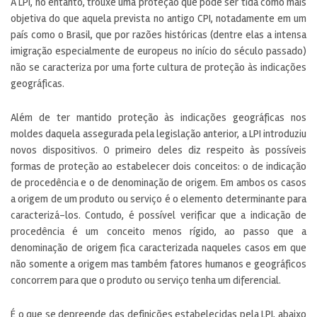
A LPI, no entanto, trouxe uma proteção que pode ser tida como mais
objetiva do que aquela prevista no antigo CPI, notadamente em um
país como o Brasil, que por razões históricas (dentre elas a intensa
imigração especialmente de europeus no início do século passado)
não se caracteriza por uma forte cultura de proteção às indicações
geográficas.
Além de ter mantido proteção às indicações geográficas nos
moldes daquela assegurada pela legislação anterior, a LPI introduziu
novos dispositivos. O primeiro deles diz respeito às possíveis
formas de proteção ao estabelecer dois conceitos: o de indicação
de procedência e o de denominação de origem. Em ambos os casos
a origem de um produto ou serviço é o elemento determinante para
caracterizá-los. Contudo, é possível verificar que a indicação de
procedência é um conceito menos rígido, ao passo que a
denominação de origem fica caracterizada naqueles casos em que
não somente a origem mas também fatores humanos e geográficos
concorrem para que o produto ou serviço tenha um diferencial.
É o que se depreende das definições estabelecidas pela LPI, abaixo