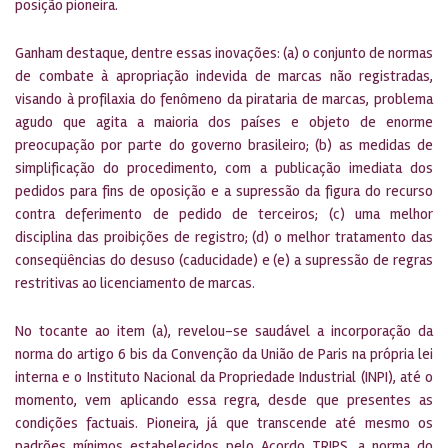
posição pioneira.
Ganham destaque, dentre essas inovações: (a) o conjunto de normas
de combate à apropriação indevida de marcas não registradas,
visando à profilaxia do fenômeno da pirataria de marcas, problema
agudo que agita a maioria dos países e objeto de enorme
preocupação por parte do governo brasileiro; (b) as medidas de
simplificação do procedimento, com a publicação imediata dos
pedidos para fins de oposição e a supressão da figura do recurso
contra deferimento de pedido de terceiros; (c) uma melhor
disciplina das proibições de registro; (d) o melhor tratamento das
conseqüências do desuso (caducidade) e (e) a supressão de regras
restritivas ao licenciamento de marcas.
No tocante ao item (a), revelou-se saudável a incorporação da
norma do artigo 6 bis da Convenção da União de Paris na própria lei
interna e o Instituto Nacional da Propriedade Industrial (INPI), até o
momento, vem aplicando essa regra, desde que presentes as
condições factuais. Pioneira, já que transcende até mesmo os
padrões mínimos estabelecidos pelo Acordo TRIPS, a norma do