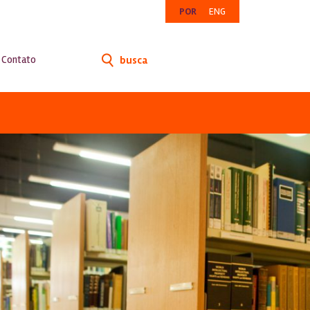
POR
ENG
Contato
busca