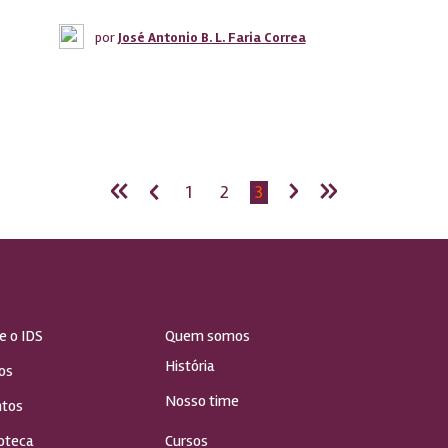
por
José Antonio B. L. Faria Correa
«
‹
›
»
1
2
3
e o IDS
Quem somos
História
os
Nosso time
tos
ioteca
Cursos