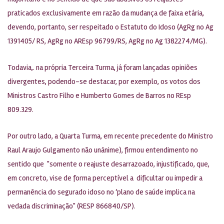
praticados exclusivamente em razão da mudança de faixa etária,
devendo, portanto, ser respeitado o Estatuto do Idoso (AgRg no Ag
1391405/ RS, AgRg no AREsp 96799/RS, AgRg no Ag 1382274/MG).
Todavia,. na própria Terceira Turma, já foram lançadas opiniões
divergentes, podendo-se destacar, por exemplo, os votos dos
Ministros Castro Filho e Humberto Gomes de Barros no REsp
809.329.
Por outro lado, a Quarta Turma, em recente precedente do Ministro
Raul Araujo Gulgamento não unânime), firmou entendimento no
sentido que "somente o reajuste desarrazoado, injustificado, que,
em concreto, vise de forma perceptível a dificultar ou impedir a
permanência do segurado idoso no ‘plano de saúde implica na
vedada discriminação" (RESP 866840/SP).