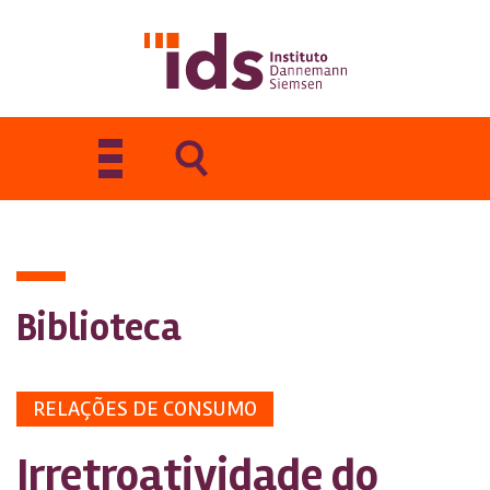
Toggle
navigation
Biblioteca
RELAÇÕES DE CONSUMO
Irretroatividade do