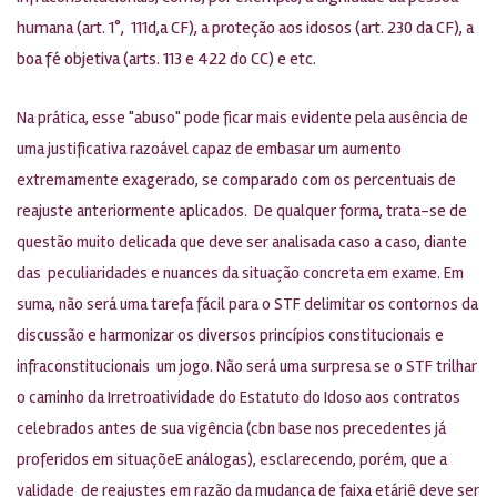
humana (art. 1°, 111d,a CF), a proteção aos idosos (art. 230 da CF), a
boa fé objetiva (arts. 113 e 422 do CC) e etc.
Na prática, esse "abuso" pode ficar mais evidente pela ausência de
uma justificativa razoável capaz de embasar um aumento
extremamente exagerado, se comparado com os percentuais de
reajuste anteriormente aplicados. De qualquer forma, trata-se de
questão muito delicada que deve ser analisada caso a caso, diante
das peculiaridades e nuances da situação concreta em exame. Em
suma, não será uma tarefa fácil para o STF delimitar os contornos da
discussão e harmonizar os diversos princípios constitucionais e
infraconstitucionais um jogo. Não será uma surpresa se o STF trilhar
o caminho da Irretroatividade do Estatuto do Idoso aos contratos
celebrados antes de sua vigência (cbn base nos precedentes já
proferidos em situaçõeE análogas), esclarecendo, porém, que a
validade de reajustes em razão da mudança de faixa etáriê deve ser