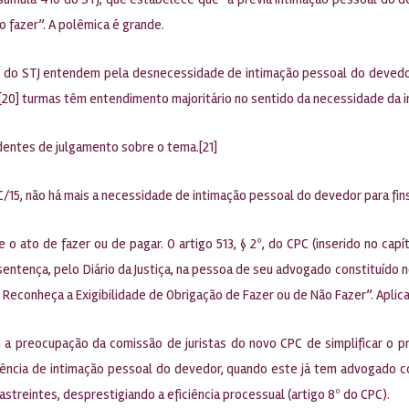
 fazer”. A polêmica é grande.
s do STJ entendem pela desnecessidade de intimação pessoal do devedor,
a[20] turmas têm entendimento majoritário no sentido da necessidade da 
entes de julgamento sobre o tema.[21]
/15, não há mais a necessidade de intimação pessoal do devedor para fin
e o ato de fazer ou de pagar. O artigo 513, § 2º, do CPC (inserido no c
ntença, pelo Diário da Justiça, na pessoa de seu advogado constituído nos
econheça a Exigibilidade de Obrigação de Fazer ou de Não Fazer”. Aplica
 a preocupação da comissão de juristas do novo CPC de simplificar o 
ncia de intimação pessoal do devedor, quando este já tem advogado co
astreintes, desprestigiando a eficiência processual (artigo 8º do CPC).