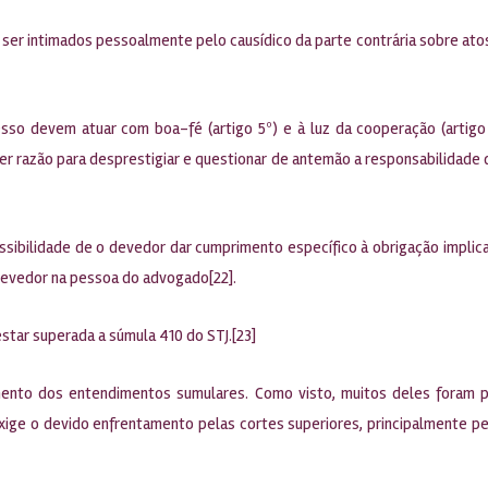
er intimados pessoalmente pelo causídico da parte contrária sobre atos 
sso devem atuar com boa-fé (artigo 5º) e à luz da cooperação (artigo
alquer razão para desprestigiar e questionar de antemão a responsabilid
sibilidade de o devedor dar cumprimento específico à obrigação implicará
devedor na pessoa do advogado[22].
ar superada a súmula 410 do STJ.[23]
mento dos entendimentos sumulares. Como visto, muitos deles foram pos
e o devido enfrentamento pelas cortes superiores, principalmente pelo S