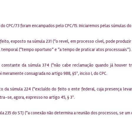
a do CPC/73 foram encampados pelo CPC/15. Iniciaremos pelas súmulas do
o feito, exposto na súmula 231 (“o revel, em processo cível, pode produ
ia temporal (“tempo oportuno” e “a tempo de praticar atos processuais”).
o constante da súmula 374 (“não cabe reclamação quando já houver tra
 meramente consagrada no artigo 988, §5º, inciso I, do CPC.
o da súmula 224 (“excluído do feito o ente federal, cuja presença levar
tra-se, agora, expresso no artigo 45, § 3º.
 235 do STJ (“a conexão não determina a reunião dos processos, se um dele