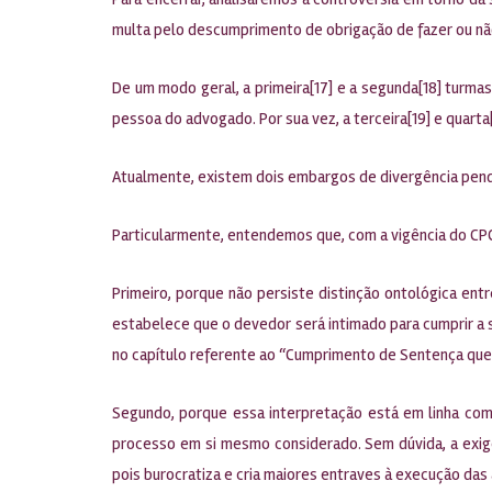
multa pelo descumprimento de obrigação de fazer ou não
De um modo geral, a primeira[17] e a segunda[18] turma
pessoa do advogado. Por sua vez, a terceira[19] e quart
Atualmente, existem dois embargos de divergência pend
Particularmente, entendemos que, com a vigência do CPC
Primeiro, porque não persiste distinção ontológica entr
estabelece que o devedor será intimado para cumprir a se
no capítulo referente ao “Cumprimento de Sentença que R
Segundo, porque essa interpretação está em linha com
processo em si mesmo considerado. Sem dúvida, a exigê
pois burocratiza e cria maiores entraves à execução das 