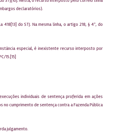
o STJ[10]. Nesta, o recurso interposto pelo correio tinha
embargos declaratórios).
 418[13] do STJ. Na mesma linha, o artigo 218, § 4º, do
stância especial, é inexistente recurso interposto por
C/15.[15]
execuções individuais de sentença proferida em ações
rios no cumprimento de sentença contra a Fazenda Pública
arda julgamento.