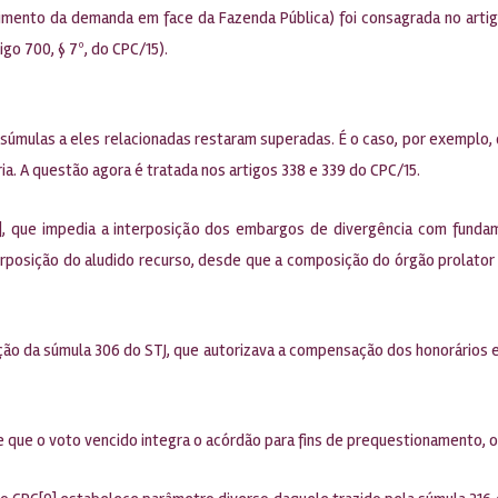
bimento da demanda em face da Fazenda Pública) foi consagrada no arti
go 700, § 7º, do CPC/15).
s súmulas a eles relacionadas restaram superadas. É o caso, por exemplo
a. A questão agora é tratada nos artigos 338 e 339 do CPC/15.
[6], que impedia a interposição dos embargos de divergência com fund
interposição do aludido recurso, desde que a composição do órgão prolato
ração da súmula 306 do STJ, que autorizava a compensação dos honorários
ce que o voto vencido integra o acórdão para fins de prequestionamento, o