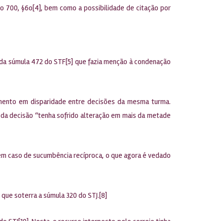
go 700, §6o[4], bem como a possibilidade de citação por
, da súmula 472 do STF[5] que fazia menção à condenação
amento em disparidade entre decisões da mesma turma.
r da decisão “tenha sofrido alteração em mais da metade
 em caso de sucumbência recíproca, o que agora é vedado
 que soterra a súmula 320 do STJ.[8]