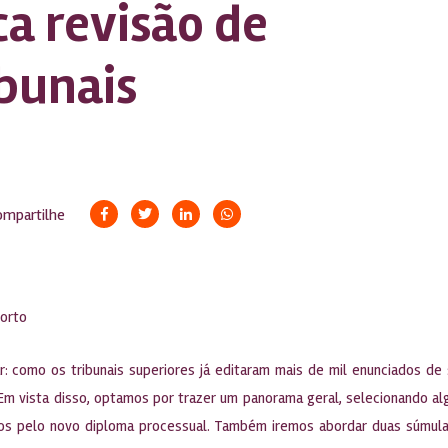
ca revisão de
bunais
ompartilhe
Porto
ar: como os tribunais superiores já editaram mais de mil enunciados
 Em vista disso, optamos por trazer um panorama geral, selecionando 
os pelo novo diploma processual. Também iremos abordar duas súmulas