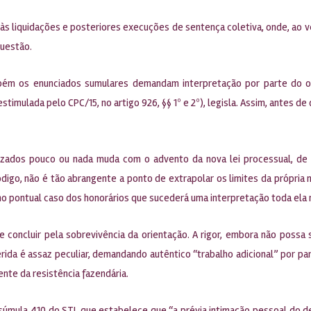
a às liquidações e posteriores execuções de sentença coletiva, onde, ao v
questão.
ém os enunciados sumulares demandam interpretação por parte do ope
 estimulada pelo CPC/15, no artigo 926, §§ 1º e 2º), legisla. Assim, antes
tivizados pouco ou nada muda com o advento da nova lei processual, d
digo, não é tão abrangente a ponto de extrapolar os limites da própria n
 no pontual caso dos honorários que sucederá uma interpretação toda ela m
se concluir pela sobrevivência da orientação. A rigor, embora não possa
rida é assaz peculiar, demandando autêntico “trabalho adicional” por part
dente da resistência fazendária.
 súmula 410 do STJ, que estabelece que “a prévia intimação pessoal do d