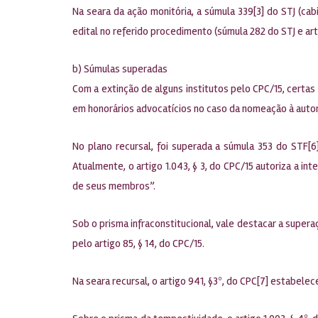
Na seara da ação monitória, a súmula 339[3] do STJ (ca
edital no referido procedimento (súmula 282 do STJ e arti
b) Súmulas superadas
Com a extinção de alguns institutos pelo CPC/15, certa
em honorários advocatícios no caso da nomeação à autori
No plano recursal, foi superada a súmula 353 do STF
Atualmente, o artigo 1.043, § 3, do CPC/15 autoriza a 
de seus membros”.
Sob o prisma infraconstitucional, vale destacar a supe
pelo artigo 85, § 14, do CPC/15.
Na seara recursal, o artigo 941, §3º, do CPC[7] estabele