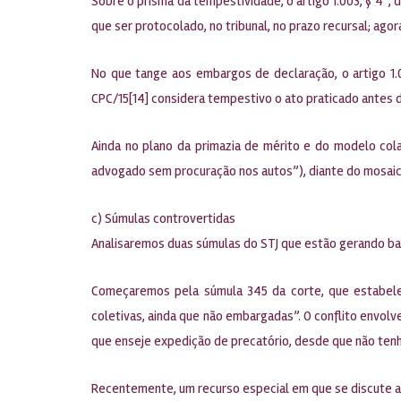
Sobre o prisma da tempestividade, o artigo 1.003, § 4º, 
que ser protocolado, no tribunal, no prazo recursal; ago
No que tange aos embargos de declaração, o artigo 1.02
CPC/15[14] considera tempestivo o ato praticado antes do
Ainda no plano da primazia de mérito e do modelo cola
advogado sem procuração nos autos”), diante do mosaico fo
c) Súmulas controvertidas
Analisaremos duas súmulas do STJ que estão gerando ba
Começaremos pela súmula 345 da corte, que estabelec
coletivas, ainda que não embargadas”. O conflito envolv
que enseje expedição de precatório, desde que não tenh
Recentemente, um recurso especial em que se discute a m