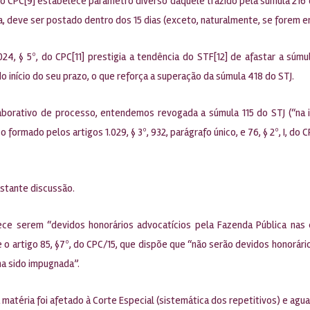
do CPC[9] estabelece parâmetro diverso daquele trazido pela súmula 216 d
ra, deve ser postado dentro dos 15 dias (exceto, naturalmente, se forem 
4, § 5º, do CPC[11] prestigia a tendência do STF[12] de afastar a súmula
 início do seu prazo, o que reforça a superação da súmula 418 do STJ.
borativo de processo, entendemos revogada a súmula 115 do STJ (“na in
rmado pelos artigos 1.029, § 3º, 932, parágrafo único, e 76, § 2º, I, do CP
stante discussão.
e serem “devidos honorários advocatícios pela Fazenda Pública nas 
e o artigo 85, §7º, do CPC/15, que dispõe que “não serão devidos honorá
a sido impugnada”.
atéria foi afetado à Corte Especial (sistemática dos repetitivos) e agu