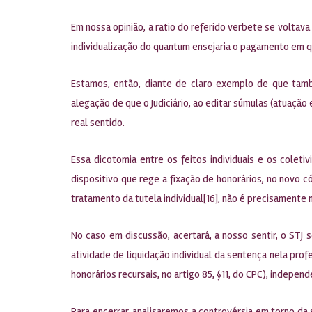
Em nossa opinião, a ratio do referido verbete se voltav
individualização do quantum ensejaria o pagamento em 
Estamos, então, diante de claro exemplo de que tamb
alegação de que o Judiciário, ao editar súmulas (atuação
real sentido.
Essa dicotomia entre os feitos individuais e os cole
dispositivo que rege a fixação de honorários, no novo có
tratamento da tutela individual[16], não é precisamente
No caso em discussão, acertará, a nosso sentir, o STJ 
atividade de liquidação individual da sentença nela profe
honorários recursais, no artigo 85, §11, do CPC), indepen
Para encerrar, analisaremos a controvérsia em torno da