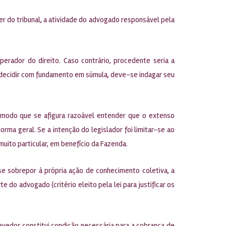
er do tribunal, a atividade do advogado responsável pela
rador do direito. Caso contrário, procedente seria a
 de decidir com fundamento em súmula, deve-se indagar seu
e modo que se afigura razoável entender que o extenso
orma geral. Se a intenção do legislador foi limitar-se ao
uito particular, em benefício da Fazenda.
 se sobrepor à própria ação de conhecimento coletiva, a
e do advogado (critério eleito pela lei para justificar os
evedor constitui condição necessária para a cobrança de