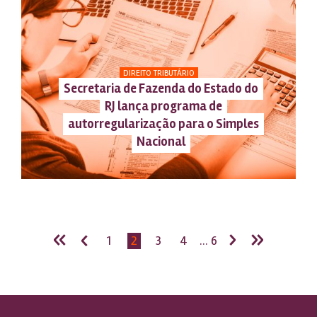
DIREITO TRIBUTÁRIO
Secretaria de Fazenda do Estado do
RJ lança programa de
autorregularização para o Simples
Nacional
«
‹
›
»
1
2
3
4
... 6