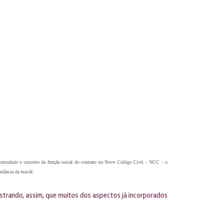
ntroduzir o conceito da função social do contrato no Novo Código Civil – NCC – o
rtância da boa-fé.
strando, assim, que muitos dos aspectos já incorporados