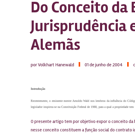
Do Conceito da 
Jurisprudência 
Alemãs
por Volkhart Hanewald
01 de junho de 2004
Introdução
Recentemente, o eminente mestre Arnoldo Wald nos lembrou da influência do Códig
legislador inspirou-se na Constituição Federal de 1988, para a qual a propriedade tem
O presente artigo tem por objetivo expor o conceito da
nesse conceito constituem a função social do contrato id