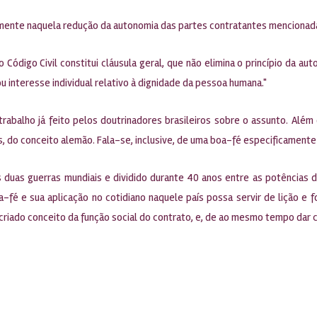
amente naquela redução da autonomia das partes contratantes mencionada 
o Código Civil constitui cláusula geral, que não elimina o princípio da 
u interesse individual relativo à dignidade da pessoa humana."
trabalho já feito pelos doutrinadores brasileiros sobre o assunto. Alé
os, do conceito alemão. Fala-se, inclusive, de uma boa-fé especificamente
duas guerras mundiais e dividido durante 40 anos entre as potências da g
fé e sua aplicação no cotidiano naquele país possa servir de lição e f
-criado conceito da função social do contrato, e, de ao mesmo tempo dar 