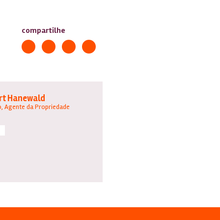
compartilhe
rt Hanewald
, Agente da Propriedade