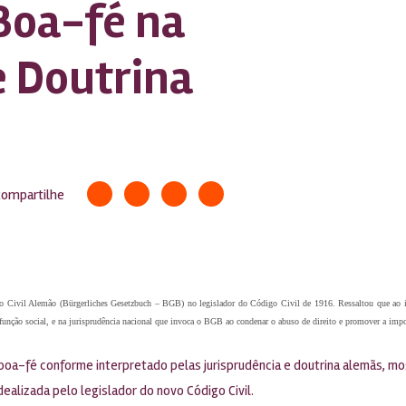
Boa-fé na
e Doutrina
compartilhe
o Civil Alemão (Bürgerliches Gesetzbuch – BGB) no legislador do Código Civil de 1916. Ressaltou que ao i
 função social, e na jurisprudência nacional que invoca o BGB ao condenar o abuso de direito e promover a impo
 boa-fé conforme interpretado pelas jurisprudência e doutrina alemãs, mo
ealizada pelo legislador do novo Código Civil.