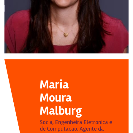
Maria
Moura
Malburg
Socia, Engenheira Eletronica e
de Computacao, Agente da