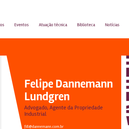
sos
Eventos
Atuação técnica
Biblioteca
Notícias
Felipe Dannemann
Lundgren
Advogado, Agente da Propriedade
Industrial
fdl@dannemann.com.br