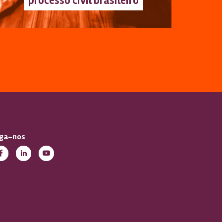
processo civil brasileiro
iga-nos