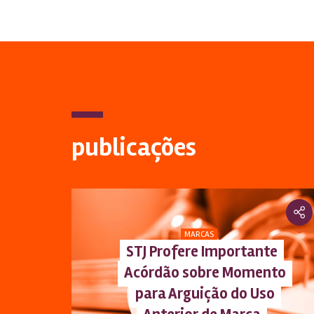
publicações
MARCAS
STJ Profere Importante
Acórdão sobre Momento
para Arguição do Uso