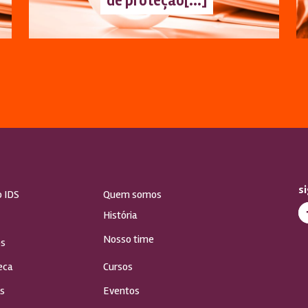
de proteção[...]
s
o IDS
Quem somos
História
Nosso time
s
eca
Cursos
s
Eventos