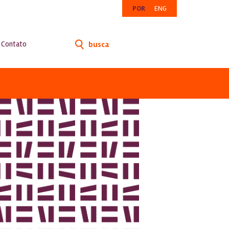
POR
ENG
Contato
busca