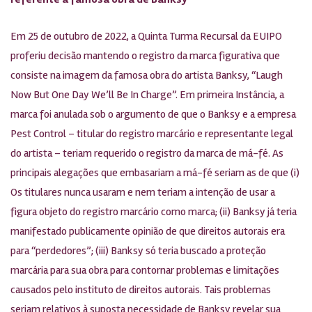
Em 25 de outubro de 2022, a Quinta Turma Recursal da EUIPO
proferiu decisão mantendo o registro da marca figurativa que
consiste na imagem da famosa obra do artista Banksy, “Laugh
Now But One Day We’ll Be In Charge”. Em primeira Instância, a
marca foi anulada sob o argumento de que o Banksy e a empresa
Pest Control – titular do registro marcário e representante legal
do artista – teriam requerido o registro da marca de má-fé. As
principais alegações que embasariam a má-fé seriam as de que (i)
Os titulares nunca usaram e nem teriam a intenção de usar a
figura objeto do registro marcário como marca; (ii) Banksy já teria
manifestado publicamente opinião de que direitos autorais era
para “perdedores”; (iii) Banksy só teria buscado a proteção
marcária para sua obra para contornar problemas e limitações
causados pelo instituto de direitos autorais. Tais problemas
seriam relativos à suposta necessidade de Banksy revelar sua