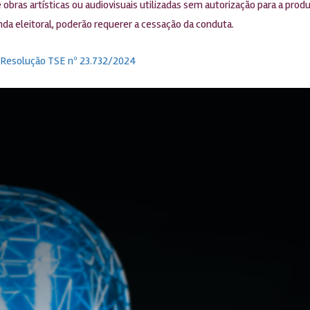
 obras artísticas ou audiovisuais utilizadas sem autorização para a pro
da eleitoral, poderão requerer a cessação da conduta.
Resolução TSE nº 23.732/2024