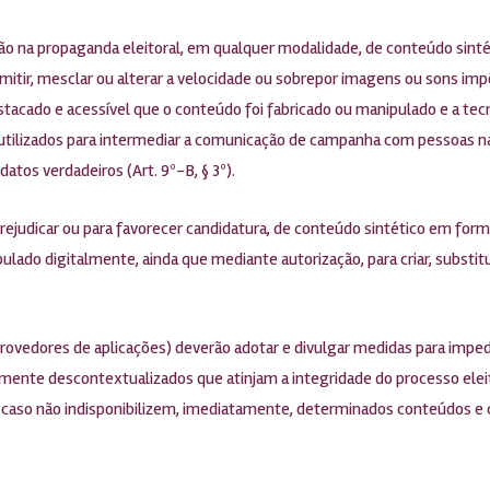
zação na propaganda eleitoral, em qualquer modalidade, de conteúdo sint
ir, omitir, mesclar ou alterar a velocidade ou sobrepor imagens ou sons i
tacado e acessível que o conteúdo foi fabricado ou manipulado e a tecno
ilizados para intermediar a comunicação de campanha com pessoas nat
tos verdadeiros (Art. 9º-B, § 3º).
 prejudicar ou para favorecer candidatura, de conteúdo sintético em form
ado digitalmente, ainda que mediante autorização, para criar, substit
rovedores de aplicações) deverão adotar e divulgar medidas para impedi
emente descontextualizados que atinjam a integridade do processo elei
s, caso não indisponibilizem, imediatamente, determinados conteúdos e 