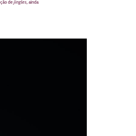
dução de
jingles
, ainda