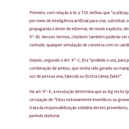
Primeiro, com relação à IA, o TSE definiu que “a utili
por meio de inteligência artificial para criar, substitu
propaganda o dever de informar, de modo explícito, des
9º-B). Nesses termos,
chatbots
também poderão ser ut
contudo, qualquer simulação de conversa com os candida
Depois, segundo o Art. 9º-C, fica “proibido o uso, para
combinação de ambos, que tenha sido gerado ou manipul
voz de pessoa viva, falecida ou fictícia (
deep fake
)”.
No art. 9º-E, a resolução determina que as
big techs
(p
circulação de “fatos notoriamente inverídicos ou grav
trata da responsabilização solidária destes provedore
período eleitoral.