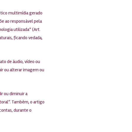
ético multimídia gerado
mpõe ao responsável pela
logia utilizada” (Art.
urais, ficando vedada,
ato de áudio, vídeo ou
uir ou alterar imagem ou
r ou diminuir a
toral”. Também, o artigo
contas, durante o