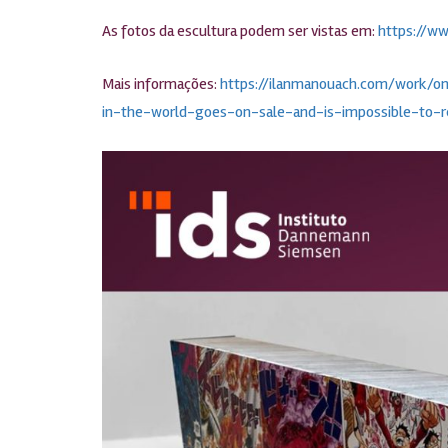
As fotos da escultura podem ser vistas em:
https://w
Mais informações:
https://ilanmanouach.com/work/o
in-the-world-goes-on-sale-and-is-impossible-to-r