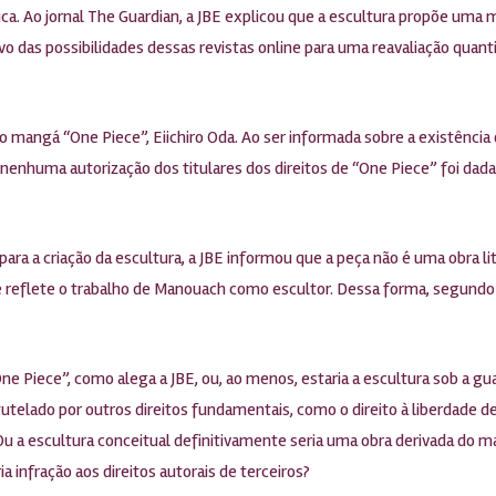
ica. Ao jornal The Guardian, a JBE explicou que a escultura propõe uma
 das possibilidades dessas revistas online para uma reavaliação quanti
mangá “One Piece”, Eiichiro Oda. Ao ser informada sobre a existência d
enhuma autorização dos titulares dos direitos de “One Piece” foi dad
para a criação da escultura, a JBE informou que a peça não é uma obra li
 reflete o trabalho de Manouach como escultor. Dessa forma, segundo a 
 Piece”, como alega a JBE, ou, ao menos, estaria a escultura sob a gu
 tutelado por outros direitos fundamentais, como o direito à liberdade de
 Ou a escultura conceitual definitivamente seria uma obra derivada do 
ia infração aos direitos autorais de terceiros?