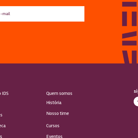
s
o IDS
Quem somos
História
Nosso time
s
eca
Cursos
s
Eventos