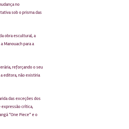
 mudança no
tativa sob o prisma das
a obra escultural, a
a a Manouach para a
terária, reforçando o seu
editora, não existiria
arida das exceções dos
 expressão crítica,
mangá “One Piece” e o