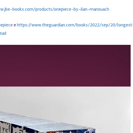
ww.jbe-books.com/products/onepiece-by-ilan-manouach
nepiece
e
https://www.theguardian.com/books/2022/sep/20/longest
ead