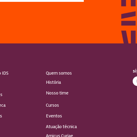
s
o IDS
Quem somos
História
Nosso time
s
eca
Cursos
s
Eventos
Atuação técnica
Amicus Curiae