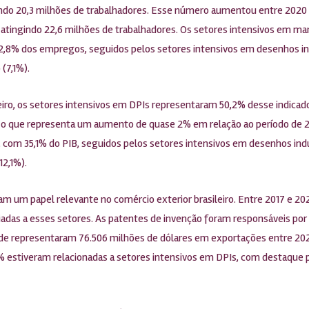
ando 20,3 milhões de trabalhadores. Esse número aumentou entre 2020
tingindo 22,6 milhões de trabalhadores. Os setores intensivos em mar
2,8% dos empregos, seguidos pelos setores intensivos em desenhos in
(7,1%).
leiro, os setores intensivos em DPIs representaram 50,2% desse indica
, o que representa um aumento de quase 2% em relação ao período de 
 com 35,1% do PIB, seguidos pelos setores intensivos em desenhos indus
12,1%).
um papel relevante no comércio exterior brasileiro. Entre 2017 e 2
adas a esses setores. As patentes de invenção foram responsáveis por
ade representaram 76.506 milhões de dólares em exportações entre 20
% estiveram relacionadas a setores intensivos em DPIs, com destaque 