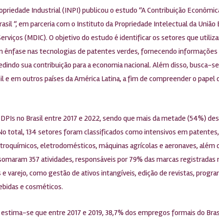
ropriedade Industrial (INPI) publicou o estudo “A Contribuição Econômic
asil “, em parceria com o Instituto da Propriedade Intelectual da União
erviços (MDIC). O objetivo do estudo é identificar os setores que utili
com ênfase nas tecnologias de patentes verdes, fornecendo informações 
edindo sua contribuição para a economia nacional. Além disso, busca-s
l e em outros países da América Latina, a fim de compreender o papel 
 DPIs no Brasil entre 2017 e 2022, sendo que mais da metade (54%) des
. No total, 134 setores foram classificados como intensivos em patent
petroquímicos, eletrodomésticos, máquinas agrícolas e aeronaves, além 
somaram 357 atividades, responsáveis por 79% das marcas registradas n
 e varejo, como gestão de ativos intangíveis, edição de revistas, progr
bebidas e cosméticos.
a, estima-se que entre 2017 e 2019, 38,7% dos empregos formais do Bra