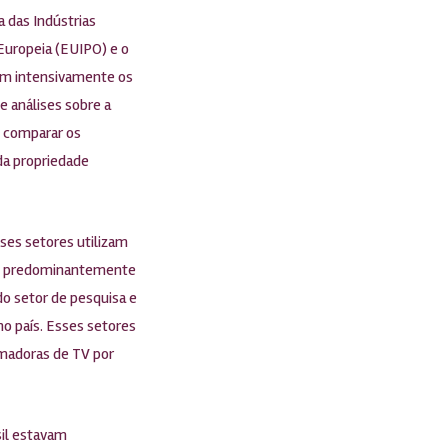
a das Indústrias
 Europeia (EUIPO) e o
zam intensivamente os
e análises sobre a
e comparar os
da propriedade
ses setores utilizam
es, predominantemente
do setor de pesquisa e
o país. Esses setores
amadoras de TV por
sil estavam