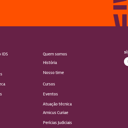
s
o IDS
Quem somos
História
Nosso time
s
eca
Cursos
s
Eventos
Atuação técnica
Amicus Curiae
Perícias Judiciais