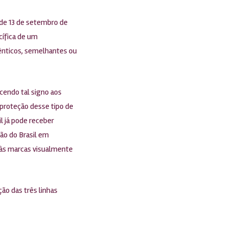
 de 13 de setembro de
cífica de um
dênticos, semelhantes ou
cendo tal signo aos
 proteção desse tipo de
l já pode receber
ão do Brasil em
a às marcas visualmente
ão das três linhas