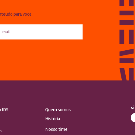
!
nteudo para voce.
s
o IDS
Quem somos
História
Nosso time
s