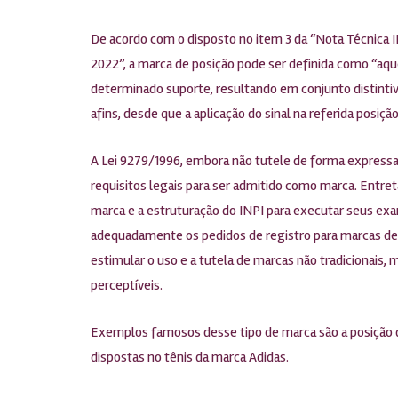
De acordo com o disposto no item 3 da “Nota Técnica I
2022”, a marca de posição pode ser definida como “aqu
determinado suporte, resultando em conjunto distintivo
afins, desde que a aplicação do sinal na referida posiçã
A Lei 9279/1996, embora não tutele de forma expressa
requisitos legais para ser admitido como marca. Entre
marca e a estruturação do INPI para executar seus exam
adequadamente os pedidos de registro para marcas de 
estimular o uso e a tutela de marcas não tradicionais, 
perceptíveis.
Exemplos famosos desse tipo de marca são a posição da
dispostas no tênis da marca Adidas.