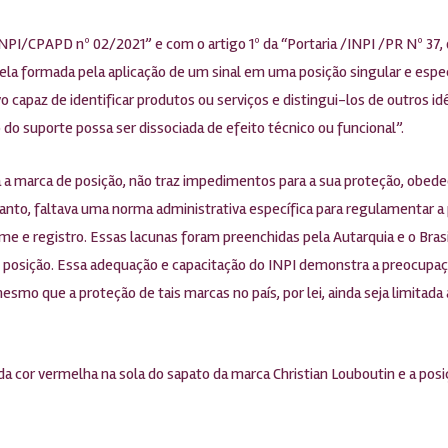
NPI/CPAPD nº 02/2021” e com o artigo 1º da “Portaria /INPI /PR Nº 37,
ela formada pela aplicação de um sinal em uma posição singular e espe
 capaz de identificar produtos ou serviços e distingui-los de outros i
o do suporte possa ser dissociada de efeito técnico ou funcional”.
 a marca de posição, não traz impedimentos para a sua proteção, obede
tanto, faltava uma norma administrativa específica para regulamentar a
e e registro. Essas lacunas foram preenchidas pela Autarquia e o Brasi
posição. Essa adequação e capacitação do INPI demonstra a preocupaç
mesmo que a proteção de tais marcas no país, por lei, ainda seja limitad
 cor vermelha na sola do sapato da marca Christian Louboutin e a posiç