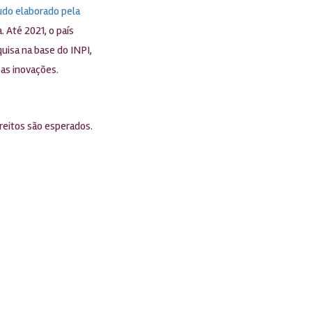
do elaborado pela
 Até 2021, o país
isa na base do INPI,
sas inovações.
reitos são esperados.