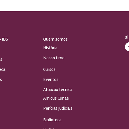
s
o IDS
Quem somos
História
Nosso time
s
eca
Cursos
s
Eventos
Atuação técnica
Amicus Curiae
Perícias Judiciais
Biblioteca