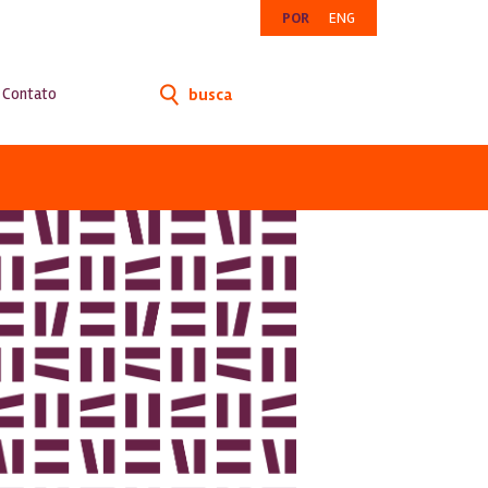
POR
ENG
Contato
busca