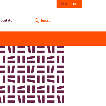
POR
ENG
Contato
busca