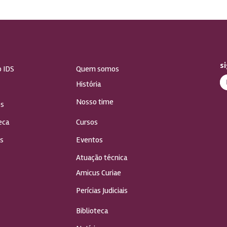
s
o IDS
Quem somos
História
Nosso time
s
eca
Cursos
s
Eventos
Atuação técnica
Amicus Curiae
Perícias Judiciais
Biblioteca