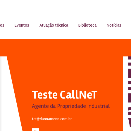
sos
Eventos
Atuação técnica
Biblioteca
Notícias
Teste CallNeT
Agente da Propriedade Industrial
tct@dannamenn.com.br