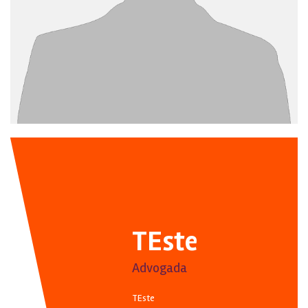
TEste
Advogada
TEste