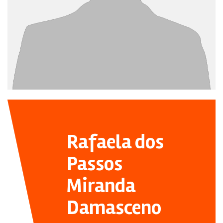
Rafaela dos
Passos
Miranda
Damasceno