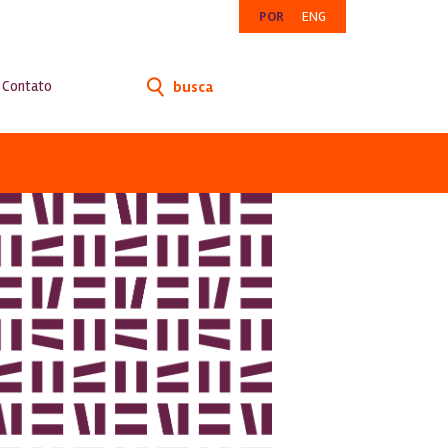
POR
ENG
Contato
busca