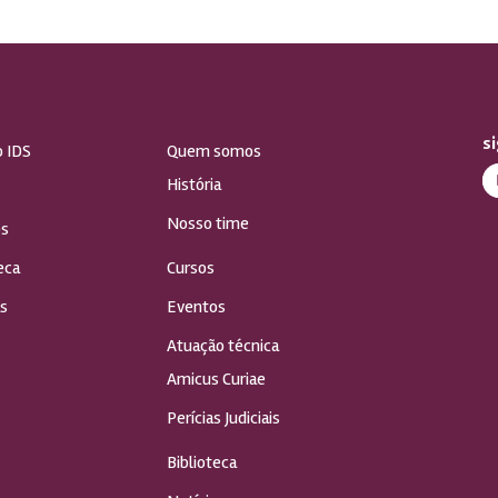
s
o IDS
Quem somos
História
Nosso time
s
eca
Cursos
s
Eventos
Atuação técnica
Amicus Curiae
Perícias Judiciais
Biblioteca