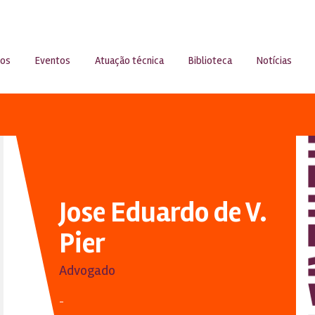
sos
Eventos
Atuação técnica
Biblioteca
Notícias
Jose Eduardo de V.
Pier
Advogado
-