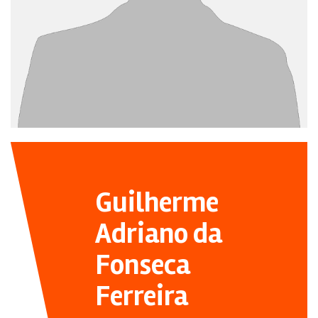
Guilherme
Adriano da
Fonseca
Ferreira