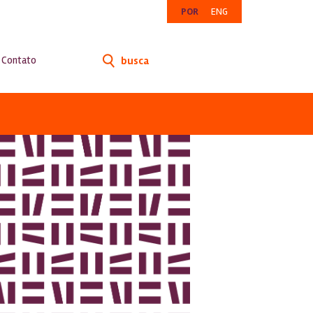
POR
ENG
Contato
busca