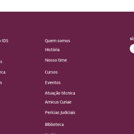
s
o IDS
Quem somos
História
Nosso time
s
eca
Cursos
s
Eventos
Atuação técnica
Amicus Curiae
Perícias Judiciais
Biblioteca