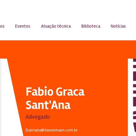
sos
Eventos
Atuação técnica
Biblioteca
Notícias
Fabio Graca
Sant'Ana
Advogado
fsantana@dannemann.com.br