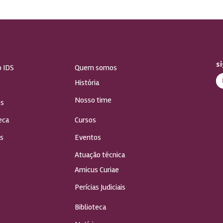
s
o IDS
Quem somos
História
Nosso time
s
eca
Cursos
s
Eventos
Atuação técnica
Amicus Curiae
Perícias Judiciais
Biblioteca