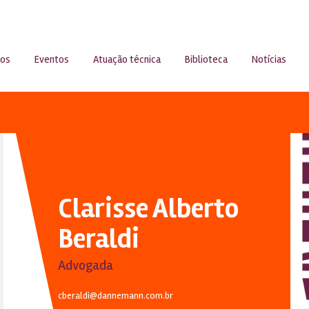
sos
Eventos
Atuação técnica
Biblioteca
Notícias
Clarisse Alberto
Beraldi
Advogada
cberaldi@dannemann.com.br