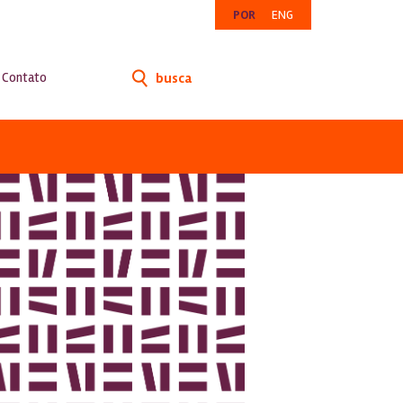
POR
ENG
Contato
busca