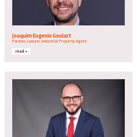
Joaquim Eugenio Goulart
Partner, Lawyer, Industrial Property Agent
read +